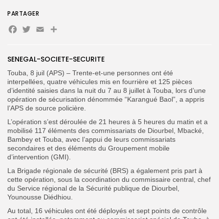
PARTAGER
Facebook
Twitter
Email
Partager
Search
Search
for:
Button
FR
SENEGAL-SOCIETE-SECURITE
Touba, 8 juil (APS) – Trente-et-une personnes ont été
interpellées, quatre véhicules mis en fourrière et 125 pièces
d’identité saisies dans la nuit du 7 au 8 juillet à Touba, lors d’une
opération de sécurisation dénommée “Karangué Baol”, a appris
l’APS de source policière.‎
‎L’opération s’est déroulée de 21 heures à 5 heures du matin et a
mobilisé 117 éléments des commissariats de Diourbel, Mbacké,
Bambey et Touba, avec l’appui de leurs commissariats
secondaires et des éléments du Groupement mobile
d’intervention (GMI).
La Brigade régionale de sécurité (BRS) a également pris part à
cette opération, sous la coordination du commissaire central, chef
du Service régional de la Sécurité publique de Diourbel,
Younousse Diédhiou.‎
‎Au total, 16 véhicules ont été déployés et sept points de contrôle