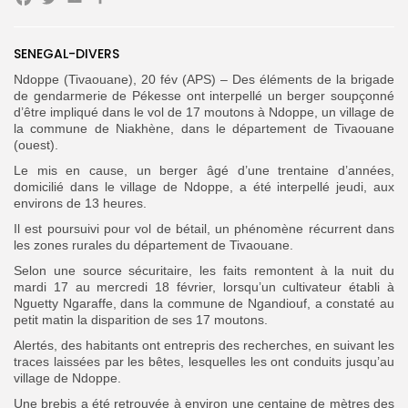
Facebook
Twitter
Email
Partager
SENEGAL-DIVERS
Search
Search
for:
Button
Ndoppe (Tivaouane), 20 fév (APS) – Des éléments de la brigade
de gendarmerie de Pékesse ont interpellé un berger soupçonné
FR
d’être impliqué dans le vol de 17 moutons à Ndoppe, un village de
la commune de Niakhène, dans le département de Tivaouane
(ouest).
Le mis en cause, un berger âgé d’une trentaine d’années,
domicilié dans le village de Ndoppe, a été interpellé jeudi, aux
environs de 13 heures.
Il est poursuivi pour vol de bétail, un phénomène récurrent dans
les zones rurales du département de Tivaouane.
Selon une source sécuritaire, les faits remontent à la nuit du
mardi 17 au mercredi 18 février, lorsqu’un cultivateur établi à
Nguetty Ngaraffe, dans la commune de Ngandiouf, a constaté au
petit matin la disparition de ses 17 moutons.
Alertés, des habitants ont entrepris des recherches, en suivant les
traces laissées par les bêtes, lesquelles les ont conduits jusqu’au
village de Ndoppe.
Une brebis a été retrouvée à environ une centaine de mètres des