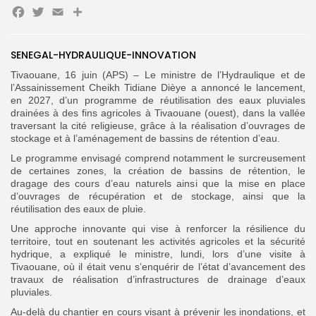
Facebook
Twitter
Email
Partager
Search
Search
SENEGAL-HYDRAULIQUE-INNOVATION
for:
Button
Tivaouane, 16 juin (APS) – Le ministre de l’Hydraulique et de
FR
l’Assainissement Cheikh Tidiane Dièye a annoncé le lancement,
en 2027, d’un programme de réutilisation des eaux pluviales
drainées à des fins agricoles à Tivaouane (ouest), dans la vallée
traversant la cité religieuse, grâce à la réalisation d’ouvrages de
stockage et à l’aménagement de bassins de rétention d’eau.
Le programme envisagé comprend notamment le surcreusement
de certaines zones, la création de bassins de rétention, le
dragage des cours d’eau naturels ainsi que la mise en place
d’ouvrages de récupération et de stockage, ainsi que la
réutilisation des eaux de pluie.
Une approche innovante qui vise à renforcer la résilience du
territoire, tout en soutenant les activités agricoles et la sécurité
hydrique, a expliqué le ministre, lundi, lors d’une visite à
Tivaouane, où il était venu s’enquérir de l’état d’avancement des
travaux de réalisation d’infrastructures de drainage d’eaux
pluviales.
Au-delà du chantier en cours visant à prévenir les inondations, et