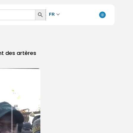
Search
FR
Button
t des artères