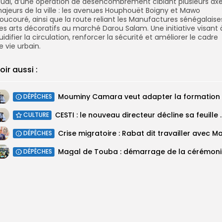
eudi, d’une opération de désencombrement ciblant plusieurs ax
ajeurs de la ville : les avenues Houphouët Boigny et Mawo
oucouré, ainsi que la route reliant les Manufactures sénégalaise
es arts décoratifs au marché Darou Salam. Une initiative visant 
luidifier la circulation, renforcer la sécurité et améliorer le cadre
e vie urbain.
oir aussi :
DÉPÊCHES
CESTI : le nouveau direc
CULTURE
DÉPÊCHES
Magal
DÉPÊCHES