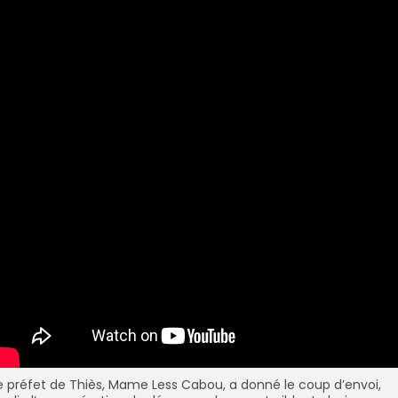
e préfet de Thiès, Mame Less Cabou, a donné le coup d’envoi,