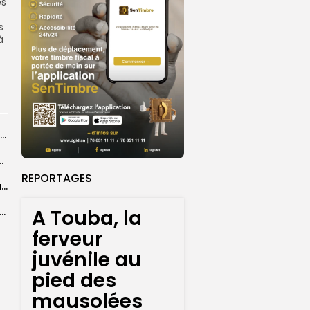
es
s
à
Mouminy Camara veut adapter la formation de journalistes aux défis du numérique
teur décline sa feuille de route
REPORTAGES
Crise migratoire : Rabat dit travailler avec Madrid pour connaître le nombre...
A Touba, la
 de Touba : démarrage de la cérémonie officielle
ferveur
juvénile au
pied des
mausolées