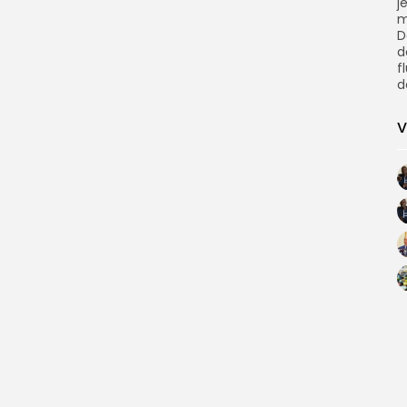
j
m
D
d
f
d
V