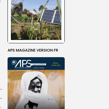
APS MAGAZINE VERSION FR
Afrobasket féminin U18 2026 : le Sénégal vise un succès d’entrée contre...
agal : 25 décès notés dans 538 interventions menées par la...
s la zone eco n’empêchera pas le...