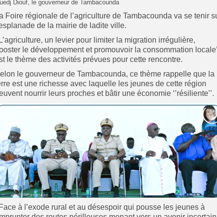
uedj Diouf, le gouverneur de Tambacounda
a Foire régionale de l’agriculture de Tambacounda va se tenir s
’esplanade de la mairie de ladite ville.
’L’agriculture, un levier pour limiter la migration irrégulière,
ooster le développement et promouvoir la consommation locale’
st le thème des activités prévues pour cette rencontre.
elon le gouverneur de Tambacounda, ce thème rappelle que la
erre est une richesse avec laquelle les jeunes de cette région
euvent nourrir leurs proches et bâtir une économie ‘’résiliente’’.
’Face à l’exode rural et au désespoir qui pousse les jeunes à
mprunter des routes périlleuses menant vers un avenir incertain