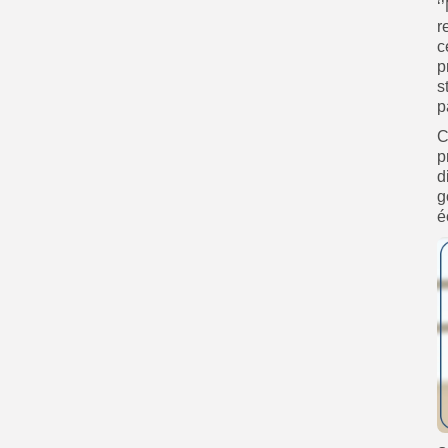
‘
r
c
p
s
p
C
p
d
g
é