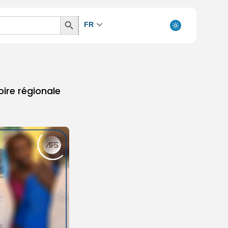
Search
FR
Button
oire régionale