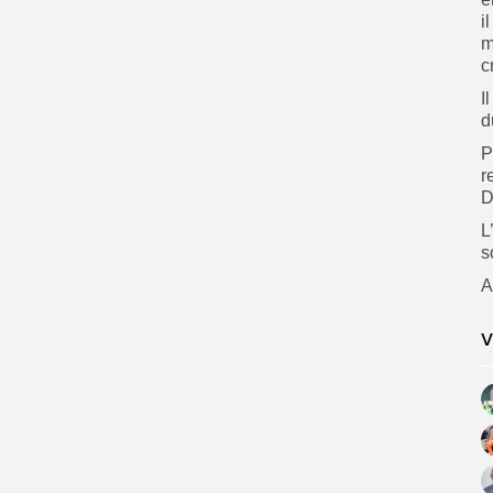
i
m
c
I
d
P
r
D
L
s
A
V