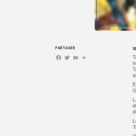
PARTAGER
S
Facebook
Twitter
Email
Partager
T
h
T
d
E
G
L
d
d
L
T