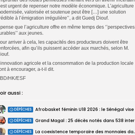
l est urgent de repenser notre modèle économique. L’agriculture
odernisée, valorisée et soutenue peut être […] une solution
rédible à l’émigration irrégulière’’, a dit Guedj Diouf.
l pense que l’agriculture offre en même temps des ‘’perspectives
urables’’ aux jeunes.
our arriver à cela, les capacités des producteurs doivent être
enforcées, afin qu’ils puissent accéder aux marchés, selon M.
iouf.
’innovation agricole et la consommation de la production locale
ont à encourager, a-t-il dit.
BD/HK/ESF
oir aussi :
DÉPÊCHES
Grand M
DÉPÊCHES
La coexistence temporaire des monnaies dan
DÉPÊCHES