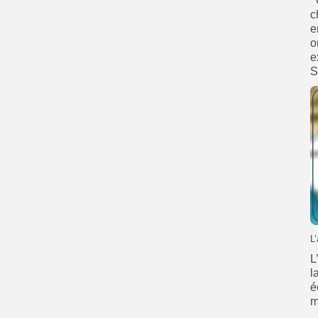
‘
c
e
o
e
S
L
L
l
é
m