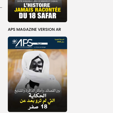
unda, des femmes boulangères réinventent la fabrication du pain ”tapalapa”
APS MAGAZINE VERSION AR