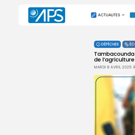
ACTUALITES
POLITIQUE
DÉPÊCHES
ÉC
SOCIÉTÉ
Tambacounda : 
ÉCONOMIE
de l’agriculture
CULTURE
MARDI 8 AVRIL 2025 
SPORT
ENVIRONNEMENT
INTERNATIONAL
AGENDA
SANTE