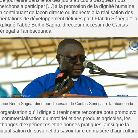
’Ce jour entre dans le lot des jours au cours desquels nous
herchons à participer […] à la promotion de la dignité humaine,
n contribuant de façon directe ou indirecte à la réalisation des
rientations de développement définies par l’État du Sénégal’’, a
xpliqué l’abbé Bertin Sagna, directeur diocésain de Caritas
énégal à Tambacounda.
’abbé Bertin Sagna, directeur diocésain de Caritas Sénégal à Tambacounda
’organisation qu’il dirige dit tenir cette rencontre pour promouvoi
a commercialisation du matériel et des produits agricoles, les
changes d’expériences et de bonnes pratiques, ainsi que la
utualisation du savoir et du savoir-faire en matière d’agriculture