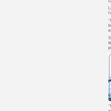
G
L
l
‘
b
e
S
t
p
‘
e