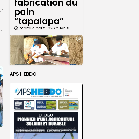
fabrication du
pain
ur
”tapalapa”
mardi 4 août 2026 à 19h31
’
APS HEBDO
,