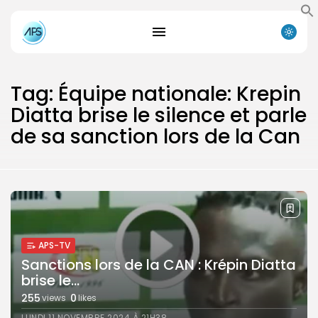
Tag: Équipe nationale: Krepin
Diatta brise le silence et parle
de sa sanction lors de la Can
Search
Search
for:
Button
APS-TV
Sanctions lors de la CAN : Krépin Diatta
FR
brise le...
255
0
views
likes
LUNDI 11 NOVEMBRE 2024 À 21H38