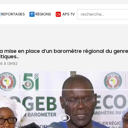
Search
REPORTAGES
RÉGIONS
APS TV
for:
la mise en place d’un baromètre régional du genr
itiques..
26 À 13H52