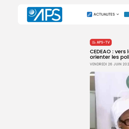
ACTUALITES
POLITIQUE
APS-TV
SOCIÉTÉ
CEDEAO : vers 
ÉCONOMIE
orienter les pol
CULTURE
VENDREDI 26 JUIN 20
SPORT
ENVIRONNEMENT
INTERNATIONAL
AGENDA
SANTE