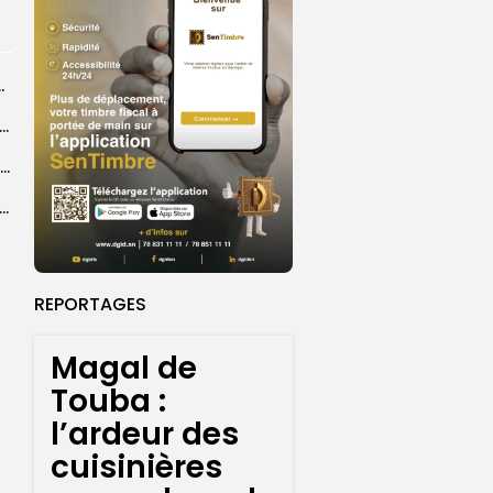
centres d’enrôlement à Touba
er le statut A de la CNDH : ”une priorité nationale”, selon...
Abdoulaye Faye, cocher le temps du Magal, rêve d’un lendemain meilleur
26 : Dakar Dem Dikk mobilise 939 rotations et transporte près...
REPORTAGES
Magal de
Touba :
l’ardeur des
cuisinières