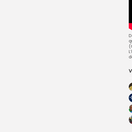
D
q
(
L
d
V