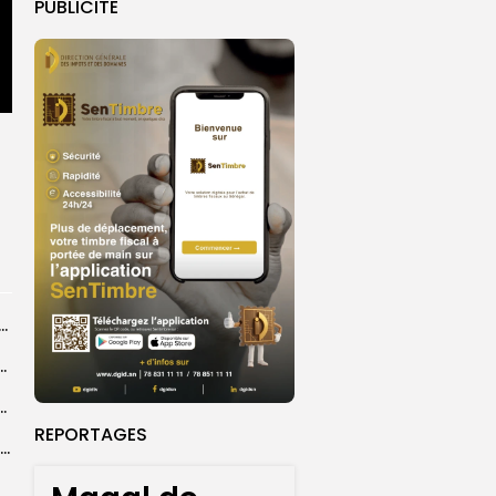
PUBLICITE
dans les coulisses de la restauration de la presse...
 la CEDEAO adopte son plan d’actions stratégiques...
ba : La CSU au plus près des pèlerins
REPORTAGES
Magal 2026 : près de 20 000 pèlerins transportés vers Touba en...