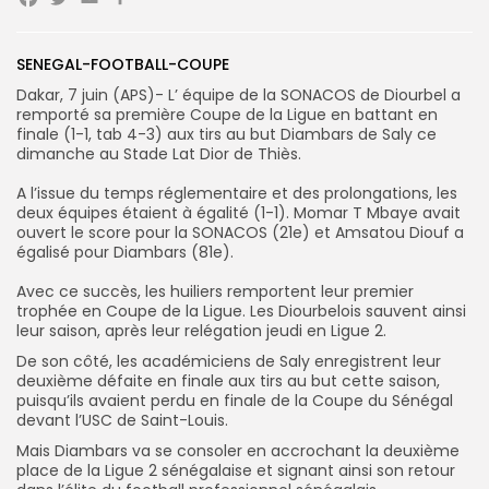
Facebook
Twitter
Email
Partager
Search
Search
SENEGAL-FOOTBALL-COUPE
for:
Button
‎Dakar, 7 juin (APS)- L’ équipe de la SONACOS de Diourbel a
remporté sa première Coupe de la Ligue en battant en
FR
finale (1-1, tab 4-3) aux tirs au but Diambars de Saly ce
dimanche au Stade Lat Dior de Thiès.
‎A l’issue du temps réglementaire et des prolongations, les
deux équipes étaient à égalité (1-1). ‎Momar T Mbaye avait
ouvert le score pour la SONACOS (21e) et Amsatou Diouf a
égalisé pour Diambars (81e).
‎Avec ce succès, les huiliers remportent leur premier
trophée en Coupe de la Ligue. ‎Les Diourbelois sauvent ainsi
leur saison, après leur relégation jeudi en Ligue 2.
‎De son côté, les académiciens de Saly enregistrent leur
deuxième défaite en finale aux tirs au but cette saison,
puisqu’ils avaient perdu en finale de la Coupe du Sénégal
devant l’USC de Saint-Louis.
‎Mais Diambars va se consoler en accrochant la deuxième
place de la Ligue 2 sénégalaise et signant ainsi son retour