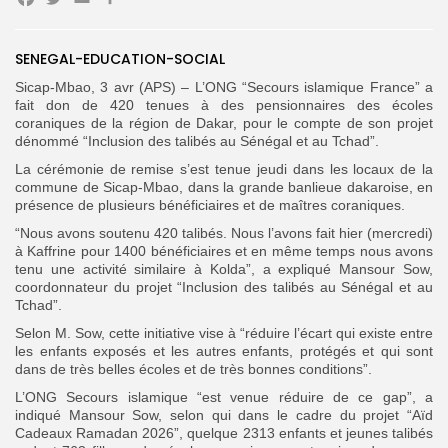
Facebook
Twitter
Email
Partager
SENEGAL-EDUCATION-SOCIAL
Search
Search
for:
Button
Sicap-Mbao, 3 avr (APS) – L’ONG “Secours islamique France” a
fait don de 420 tenues à des pensionnaires des écoles
coraniques de la région de Dakar, pour le compte de son projet
FR
dénommé “Inclusion des talibés au Sénégal et au Tchad”.
La cérémonie de remise s’est tenue jeudi dans les locaux de la
commune de Sicap-Mbao, dans la grande banlieue dakaroise, en
présence de plusieurs bénéficiaires et de maîtres coraniques.
“Nous avons soutenu 420 talibés. Nous l’avons fait hier (mercredi)
à Kaffrine pour 1400 bénéficiaires et en même temps nous avons
tenu une activité similaire à Kolda”, a expliqué Mansour Sow,
coordonnateur du projet “Inclusion des talibés au Sénégal et au
Tchad”.
Selon M. Sow, cette initiative vise à “réduire l’écart qui existe entre
les enfants exposés et les autres enfants, protégés et qui sont
dans de très belles écoles et de très bonnes conditions”.
L’ONG Secours islamique “est venue réduire de ce gap”, a
indiqué Mansour Sow, selon qui dans le cadre du projet “Aïd
Cadeaux Ramadan 2026”, quelque 2313 enfants et jeunes talibés