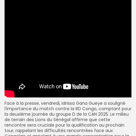
Face à la presse, vendredi, Idrissa Gana Gueye a souligné
l’importance du match contre la RD Congo, comptant pour
la deuxième journée du groupe D de la CAN 2025. Le milieu
de terrain des Lions du Sénégal affirme que cette
rencontre sera cruciale pour la qualification au prochain
tour, rappelant les difficultés rencontrées face aux
Congolais et appelant à une grande concentration pour la