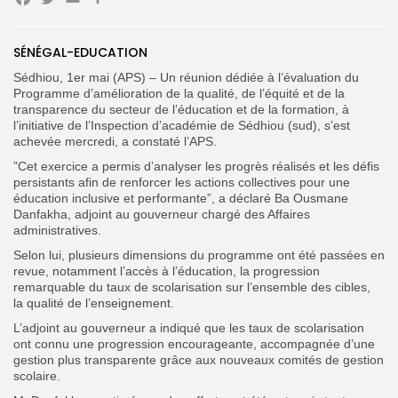
Facebook
Twitter
Email
Partager
SÉNÉGAL-EDUCATION
Search
Search
Sédhiou, 1er mai (APS) – Un réunion dédiée à l’évaluation du
for:
Button
Programme d’amélioration de la qualité, de l’équité et de la
transparence du secteur de l’éducation et de la formation, à
FR
l’initiative de l’Inspection d’académie de Sédhiou (sud), s’est
achevée mercredi, a constaté l’APS.
”Cet exercice a permis d’analyser les progrès réalisés et les défis
persistants afin de renforcer les actions collectives pour une
éducation inclusive et performante”, a déclaré Ba Ousmane
Danfakha, adjoint au gouverneur chargé des Affaires
administratives.
Selon lui, plusieurs dimensions du programme ont été passées en
revue, notamment l’accès à l’éducation, la progression
remarquable du taux de scolarisation sur l’ensemble des cibles,
la qualité de l’enseignement.
L’adjoint au gouverneur a indiqué que les taux de scolarisation
ont connu une progression encourageante, accompagnée d’une
gestion plus transparente grâce aux nouveaux comités de gestion
scolaire.