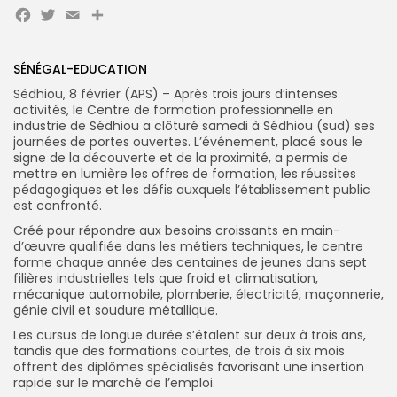
Facebook
Twitter
Email
Partager
SÉNÉGAL-EDUCATION
Search
Search
for:
Button
Sédhiou, 8 février (APS) – Après trois jours d’intenses
activités, le Centre de formation professionnelle en
FR
industrie de Sédhiou a clôturé samedi à Sédhiou (sud) ses
journées de portes ouvertes. L’événement, placé sous le
signe de la découverte et de la proximité, a permis de
mettre en lumière les offres de formation, les réussites
pédagogiques et les défis auxquels l’établissement public
est confronté.
Créé pour répondre aux besoins croissants en main-
d’œuvre qualifiée dans les métiers techniques, le centre
forme chaque année des centaines de jeunes dans sept
filières industrielles tels que froid et climatisation,
mécanique automobile, plomberie, électricité, maçonnerie,
génie civil et soudure métallique.
Les cursus de longue durée s’étalent sur deux à trois ans,
tandis que des formations courtes, de trois à six mois
offrent des diplômes spécialisés favorisant une insertion
rapide sur le marché de l’emploi.