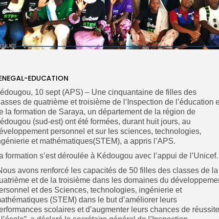
ENEGAL-EDUCATION
édougou, 10 sept (APS) – Une cinquantaine de filles des
lasses de quatrième et troisième de l’Inspection de l’éducation e
e la formation de Saraya, un département de la région de
édougou (sud-est) ont été formées, durant huit jours, au
éveloppement personnel et sur les sciences, technologies,
ngénierie et mathématiques(STEM), a appris l’APS.
a formation s’est déroulée à Kédougou avec l’appui de l’Unicef.
Nous avons renforcé les capacités de 50 filles des classes de la
uatrième et de la troisième dans les domaines du développeme
ersonnel et des Sciences, technologies, ingénierie et
athématiques (STEM) dans le but d’améliorer leurs
erformances scolaires et d’augmenter leurs chances de réussit