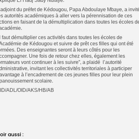
xpliqué El Hadj Sady Ndiaye.
’adjoint du préfet de Kédougou, Papa Abdoulaye Mbaye, a invit
es autorités académiques à aller vers la pérennisation de ces
ctions en faisant de la démultiplication dans toutes les écoles d
’académie.
Il faut démultiplier ces activités dans toutes les écoles de
’Académie de Kédougou et suivre de prêt ces filles qui ont été
ormées. Des enseignantes seront à leurs côtés pour les
ccompagner. Une fois de retour chez elles, également les
ormateurs vont continuer à les suivre”, a plaidé l’autorité
dministrative, invitant les collectivités territoriales à participer
avantage à l’encadrement de ces jeunes filles pour leur plein
panouissement scolaire.
ID/ADL/OID/AKS/HB/AB
oir aussi :