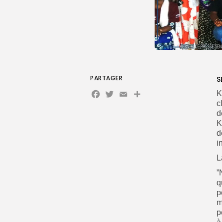
PARTAGER
S
Facebook
Twitter
Email
K
c
d
K
d
i
L
”
q
p
m
p