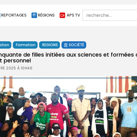
Search
REPORTAGES
RÉGIONS
APS TV
for:
ation
Formation
REGIONS
SOCIÉTÉ
nquante de filles initiées aux sciences et formées
 personnel
RE 2025 À 10H46