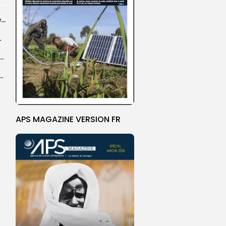
Grand Magal 2026 : un colloque met en lumière la portée universelle...
rprend encore...
dans les coulisses de la restauration de la presse...
 la CEDEAO adopte son plan d’actions stratégiques...
APS MAGAZINE VERSION FR