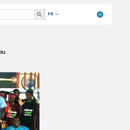
Search
FR
Button
 au