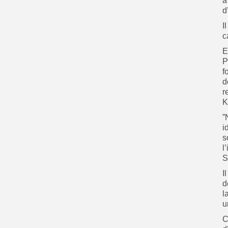
à
d
I
c
E
P
f
d
r
K
”
i
s
l
S
I
d
l
u
C