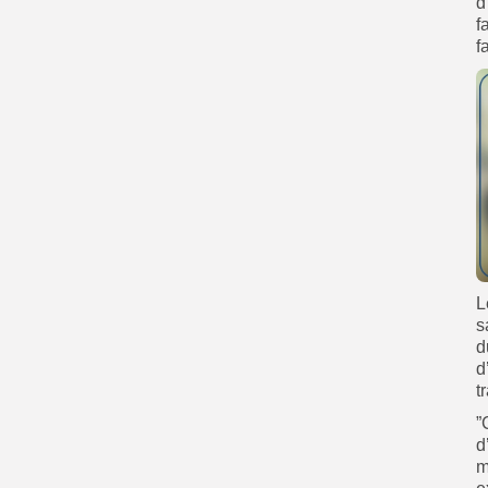
d
f
f
L
s
d
d
t
”
d
m