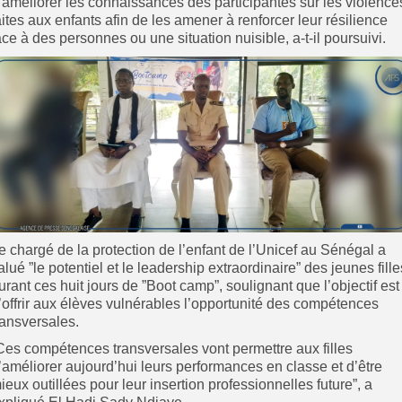
’améliorer les connaissances des participantes sur les violence
aites aux enfants afin de les amener à renforcer leur résilience
ace à des personnes ou une situation nuisible, a-t-il poursuivi.
e chargé de la protection de l’enfant de l’Unicef au Sénégal a
alué ”le potentiel et le leadership extraordinaire” des jeunes fille
urant ces huit jours de ”Boot camp”, soulignant que l’objectif est
’offrir aux élèves vulnérables l’opportunité des compétences
ransversales.
Ces compétences transversales vont permettre aux filles
’améliorer aujourd’hui leurs performances en classe et d’être
ieux outillées pour leur insertion professionnelles future”, a