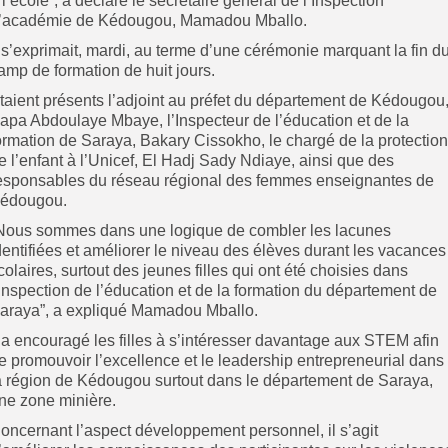
 l’école”, a déclaré le secrétaire général de l’Inspection
’académie de Kédougou, Mamadou Mballo.
l s’exprimait, mardi, au terme d’une cérémonie marquant la fin d
amp de formation de huit jours.
taient présents l’adjoint au préfet du département de Kédougou
apa Abdoulaye Mbaye, l’Inspecteur de l’éducation et de la
ormation de Saraya, Bakary Cissokho, le chargé de la protection
e l’enfant à l’Unicef, El Hadj Sady Ndiaye, ainsi que des
esponsables du réseau régional des femmes enseignantes de
édougou.
Nous sommes dans une logique de combler les lacunes
dentifiées et améliorer le niveau des élèves durant les vacances
colaires, surtout des jeunes filles qui ont été choisies dans
’inspection de l’éducation et de la formation du département de
araya”, a expliqué Mamadou Mballo.
l a encouragé les filles à s’intéresser davantage aux STEM afin
e promouvoir l’excellence et le leadership entrepreneurial dans
a région de Kédougou surtout dans le département de Saraya,
ne zone minière.
oncernant l’aspect développement personnel, il s’agit