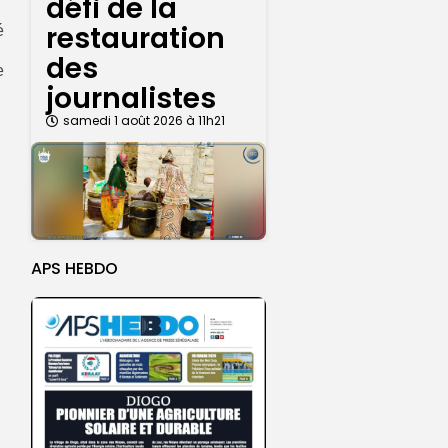
défi de la
restauration
é
des
e
journalistes
samedi 1 août 2026 à 11h21
APS HEBDO