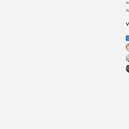
a
A
V