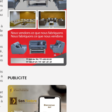
et
rs
ur
au
 à
le
es
ns
é,
ce
ns
és
 a
PUBLICITE
es
et
de
 à
.