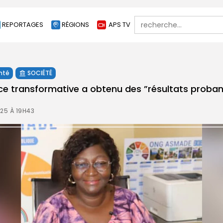
Search
REPORTAGES
RÉGIONS
APS TV
for:
nté
SOCIÉTÉ
ance transformative a obtenu des ”résultats proban
025 À 19H43