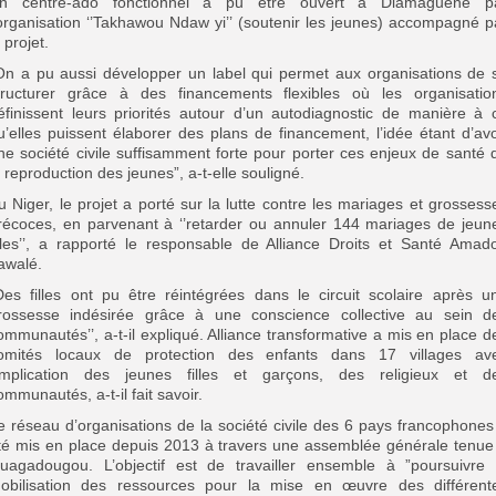
n centre-ado fonctionnel a pu être ouvert à Diamaguène p
’organisation ‘’Takhawou Ndaw yi’’ (soutenir les jeunes) accompagné p
 projet.
On a pu aussi développer un label qui permet aux organisations de 
tructurer grâce à des financements flexibles où les organisatio
éfinissent leurs priorités autour d’un autodiagnostic de manière à 
u’elles puissent élaborer des plans de financement, l’idée étant d’avo
ne société civile suffisamment forte pour porter ces enjeux de santé 
a reproduction des jeunes”, a-t-elle souligné.
u Niger, le projet a porté sur la lutte contre les mariages et grossess
récoces, en parvenant à ‘’retarder ou annuler 144 mariages de jeun
illes’’, a rapporté le responsable de Alliance Droits et Santé Amad
awalé.
Des filles ont pu être réintégrées dans le circuit scolaire après u
rossesse indésirée grâce à une conscience collective au sein d
ommunautés’’, a-t-il expliqué. Alliance transformative a mis en place d
omités locaux de protection des enfants dans 17 villages av
’implication des jeunes filles et garçons, des religieux et d
ommunautés, a-t-il fait savoir.
e réseau d’organisations de la société civile des 6 pays francophones
té mis en place depuis 2013 à travers une assemblée générale tenue
uagadougou. L’objectif est de travailler ensemble à ”poursuivre 
obilisation des ressources pour la mise en œuvre des différent