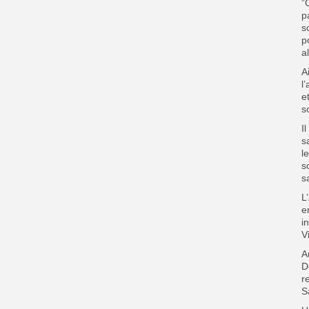
”
p
s
p
a
A
l
e
s
I
s
l
s
s
L
e
i
V
A
D
r
S