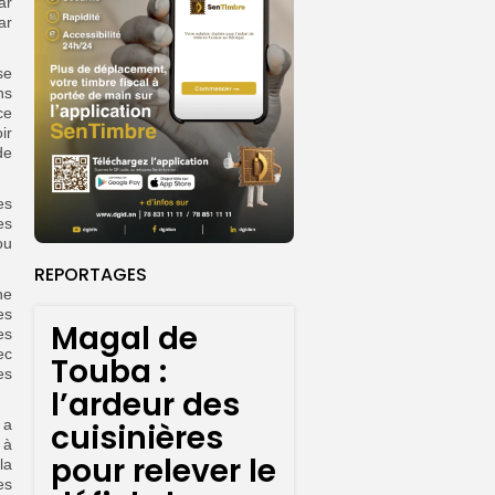
ar
ar
se
ns
ce
ir
de
es
es
ou
REPORTAGES
ne
es
Magal de
es
ec
Touba :
es
l’ardeur des
 a
cuisinières
 à
pour relever le
la
es