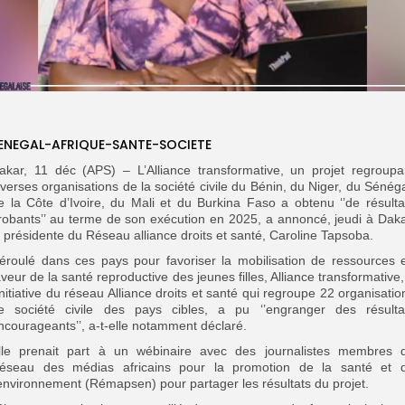
ENEGAL-AFRIQUE-SANTE-SOCIETE
akar, 11 déc (APS) – L’Alliance transformative, un projet regroupa
iverses organisations de la société civile du Bénin, du Niger, du Sénéga
e la Côte d’Ivoire, du Mali et du Burkina Faso a obtenu ‘’de résulta
robants’’ au terme de son exécution en 2025, a annoncé, jeudi à Daka
a présidente du Réseau alliance droits et santé, Caroline Tapsoba.
éroulé dans ces pays pour favoriser la mobilisation de ressources 
aveur de la santé reproductive des jeunes filles, Alliance transformative,
’initiative du réseau Alliance droits et santé qui regroupe 22 organisatio
e société civile des pays cibles, a pu ‘’engranger des résulta
ncourageants’’, a-t-elle notamment déclaré.
lle prenait part à un wébinaire avec des journalistes membres 
éseau des médias africains pour la promotion de la santé et 
’environnement (Rémapsen) pour partager les résultats du projet.