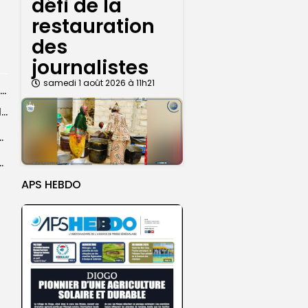
défi de la
restauration
des
journalistes
samedi 1 août 2026 à 11h21
Magal de Touba : l’appel à la prudence de la Police sur...
Magal de Touba : plus de 4.800 policiers déployés pour sécuriser les...
sa collaboration avec la gendarmerie, sur...
ts dans des accidents de la route...
APS HEBDO