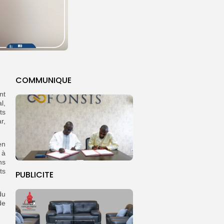
COMMUNIQUE
nt
l,
ts
r,
en
 à
ns
ts
PUBLICITE
du
de