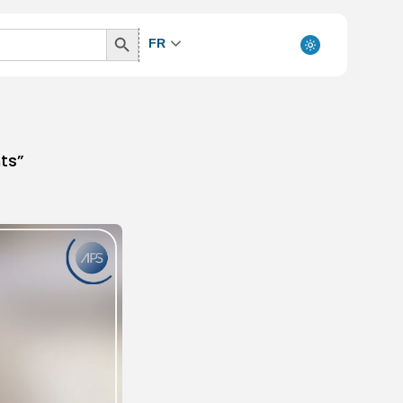
Search
FR
Button
ts”