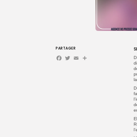
PARTAGER
S
Facebook
Twitter
Email
D
d
d
p
l
D
f
l
d
e
E
R
l