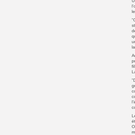
U
l
le
”
s
d
q
u
l
A
p
f
L
”
g
c
c
l
c
L
é
O
m