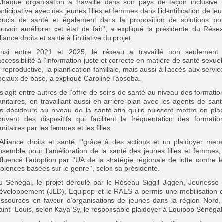
Chaque organisation a travaillé dans son pays de façon inclusive 
articipative avec des jeunes filles et femmes dans l’identification de leu
oucis de santé et également dans la proposition de solutions po
ouvoir améliorer cet état de fait’’, a expliqué la présidente du Rése
lliance droits et santé à l’initiative du projet.
insi entre 2021 et 2025, le réseau a travaillé non seulement
’accessibilité à l’information juste et correcte en matière de santé sexuel
t reproductive, la planification familiale, mais aussi à l’accès aux servic
ociaux de base, a expliqué Caroline Tapsoba.
l s’agit entre autres de l’offre de soins de santé au niveau des formatio
anitaires, en travaillant aussi en arrière-plan avec les agents de sant
es décideurs au niveau de la santé afin qu’ils puissent mettre en pla
ouvent des dispositifs qui facilitent la fréquentation des formatio
anitaires par les femmes et les filles.
’Alliance droits et santé, ‘’grâce à des actions et un plaidoyer men
nsemble pour l’amélioration de la santé des jeunes filles et femmes,
nfluencé l’adoption par l’UA de la stratégie régionale de lutte contre l
iolences basées sur le genre’’, selon sa présidente.
u Sénégal, le projet déroulé par le Réseau Siggil Jiggen, Jeunesse 
éveloppement (JED), Equipop et le RAES a permis une mobilisation 
essources en faveur d’organisations de jeunes dans la région Nord,
aint -Louis, selon Kaya Sy, le responsable plaidoyer à Equipop Sénégal