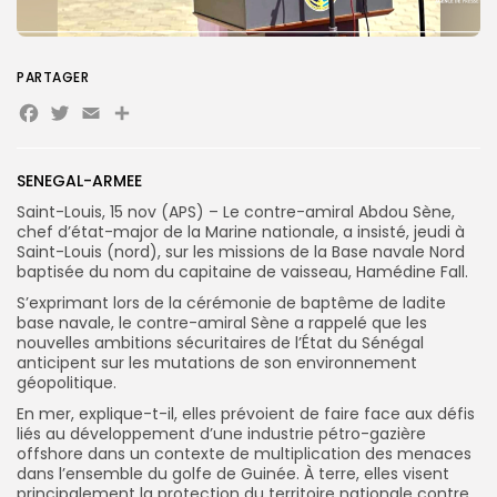
Search
Search
PARTAGER
for:
Button
Facebook
Twitter
Email
Partager
FR
SENEGAL-ARMEE
Saint-Louis, 15 nov (APS) – Le contre-amiral Abdou Sène,
chef d’état-major de la Marine nationale, a insisté, jeudi à
Saint-Louis (nord), sur les missions de la Base navale Nord
baptisée du nom du capitaine de vaisseau, Hamédine Fall.
S’exprimant lors de la cérémonie de baptême de ladite
base navale, le contre-amiral Sène a rappelé que les
nouvelles ambitions sécuritaires de l’État du Sénégal
anticipent sur les mutations de son environnement
géopolitique.
En mer, explique-t-il, elles prévoient de faire face aux défis
liés au développement d’une industrie pétro-gazière
offshore dans un contexte de multiplication des menaces
dans l’ensemble du golfe de Guinée. À terre, elles visent
principalement la protection du territoire nationale contre