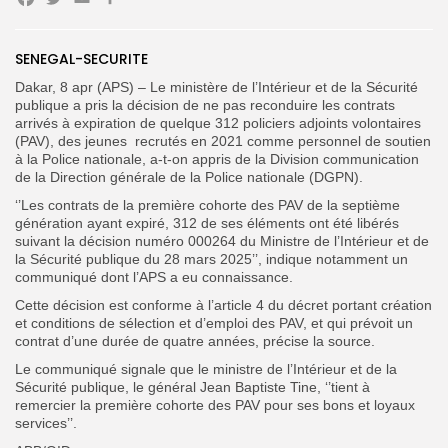
Facebook
Twitter
Email
Partager
Search
Search
for:
Button
SENEGAL-SECURITE
Dakar, 8 apr (APS) – Le ministère de l’Intérieur et de la Sécurité
FR
publique a pris la décision de ne pas reconduire les contrats
arrivés à expiration de quelque 312 policiers adjoints volontaires
(PAV), des jeunes recrutés en 2021 comme personnel de soutien
à la Police nationale, a-t-on appris de la Division communication
de la Direction générale de la Police nationale (DGPN).
‘’Les contrats de la première cohorte des PAV de la septième
génération ayant expiré, 312 de ses éléments ont été libérés
suivant la décision numéro 000264 du Ministre de l’Intérieur et de
la Sécurité publique du 28 mars 2025’’, indique notamment un
communiqué dont l’APS a eu connaissance.
Cette décision est conforme à l’article 4 du décret portant création
et conditions de sélection et d’emploi des PAV, et qui prévoit un
contrat d’une durée de quatre années, précise la source.
Le communiqué signale que le ministre de l’Intérieur et de la
Sécurité publique, le général Jean Baptiste Tine, ‘’tient à
remercier la première cohorte des PAV pour ses bons et loyaux
services’’.