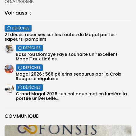
OG/AT/SBS/BK
Voir aussi :
DÉPÊCHES
21 décès recensés sur les routes du Magal par les
sapeurs-pompiers
DÉPÊCHES
Bassirou Diomaye Faye souhaite un ‘’excellent
Magal’’ aux fidèles
DÉPÊCHES
Magal 2026 : 566 pèlerins secourus par la Croix-
Rouge sénégalaise
DÉPÊCHES
Grand Magal 2026 : un colloque met en lumière la
portée universelle...
COMMUNIQUE