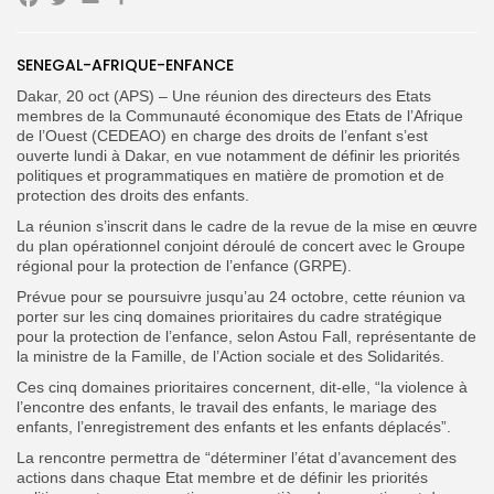
Facebook
Twitter
Email
Partager
SENEGAL-AFRIQUE-ENFANCE
Dakar, 20 oct (APS) – Une réunion des directeurs des Etats
Search
membres de la Communauté économique des Etats de l’Afrique
Search
for:
Button
de l’Ouest (CEDEAO) en charge des droits de l’enfant s’est
ouverte lundi à Dakar, en vue notamment de définir les priorités
politiques et programmatiques en matière de promotion et de
FR
protection des droits des enfants.
La réunion s’inscrit dans le cadre de la revue de la mise en œuvre
du plan opérationnel conjoint déroulé de concert avec le Groupe
régional pour la protection de l’enfance (GRPE).
Prévue pour se poursuivre jusqu’au 24 octobre, cette réunion va
porter sur les cinq domaines prioritaires du cadre stratégique
pour la protection de l’enfance, selon Astou Fall, représentante de
la ministre de la Famille, de l’Action sociale et des Solidarités.
Ces cinq domaines prioritaires concernent, dit-elle, “la violence à
l’encontre des enfants, le travail des enfants, le mariage des
enfants, l’enregistrement des enfants et les enfants déplacés”.
La rencontre permettra de “déterminer l’état d’avancement des
actions dans chaque Etat membre et de définir les priorités