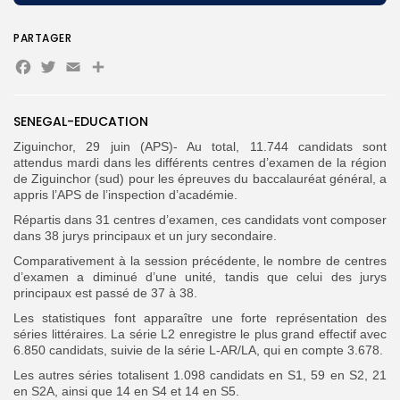
PARTAGER
Search
Search
for:
Facebook
Twitter
Email
Partager
Button
FR
SENEGAL-EDUCATION
Ziguinchor, 29 juin (APS)- Au total, 11.744 candidats sont
attendus mardi dans les différents centres d’examen de la région
de Ziguinchor (sud) pour les épreuves du baccalauréat général, a
appris l’APS de l’inspection d’académie.
Répartis dans 31 centres d’examen, ces candidats vont composer
dans 38 jurys principaux et un jury secondaire.
Comparativement à la session précédente, le nombre de centres
d’examen a diminué d’une unité, tandis que celui des jurys
principaux est passé de 37 à 38.
Les statistiques font apparaître une forte représentation des
séries littéraires. La série L2 enregistre le plus grand effectif avec
6.850 candidats, suivie de la série L-AR/LA, qui en compte 3.678.
Les autres séries totalisent 1.098 candidats en S1, 59 en S2, 21
en S2A, ainsi que 14 en S4 et 14 en S5.