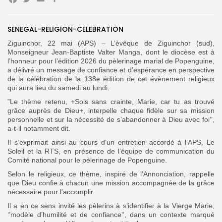
Facebook
Twitter
Email
Partager
SENEGAL-RELIGION-CELEBRATION
Search
Search
Ziguinchor, 22 mai (APS) – L’évêque de Ziguinchor (sud),
for:
Button
Monseigneur Jean-Baptiste Valter Manga, dont le diocèse est à
l’honneur pour l’édition 2026 du pèlerinage marial de Popenguine,
FR
a délivré un message de confiance et d’espérance en perspective
de la célébration de la 138e édition de cet évènement religieux
qui aura lieu du samedi au lundi.
”Le thème retenu, +Sois sans crainte, Marie, car tu as trouvé
grâce auprès de Dieu+, interpelle chaque fidèle sur sa mission
personnelle et sur la nécessité de s’abandonner à Dieu avec foi’’,
a-t-il notamment dit.
Il s’exprimait ainsi au cours d’un entretien accordé à l’APS, Le
Soleil et la RTS, en présence de l’équipe de communication du
Comité national pour le pèlerinage de Popenguine.
Selon le religieux, ce thème, inspiré de l’Annonciation, rappelle
que Dieu confie à chacun une mission accompagnée de la grâce
nécessaire pour l’accomplir.
Il a en ce sens invité les pèlerins à s’identifier à la Vierge Marie,
‘’modèle d’humilité et de confiance’’, dans un contexte marqué