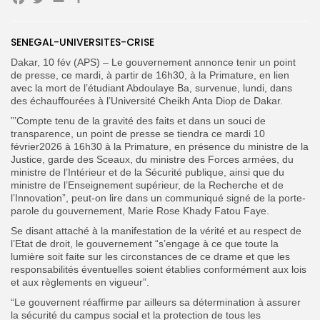
Facebook
Twitter
Email
Partager
Search
Search
SENEGAL-UNIVERSITES-CRISE
for:
Button
Dakar, 10 fév (APS) – Le gouvernement annonce tenir un point
FR
de presse, ce mardi, à partir de 16h30, à la Primature, en lien
avec la mort de l’étudiant Abdoulaye Ba, survenue, lundi, dans
des échauffourées à l’Université Cheikh Anta Diop de Dakar.
”’Compte tenu de la gravité des faits et dans un souci de
transparence, un point de presse se tiendra ce mardi 10
février2026 à 16h30 à la Primature, en présence du ministre de la
Justice, garde des Sceaux, du ministre des Forces armées, du
ministre de l’Intérieur et de la Sécurité publique, ainsi que du
ministre de l’Enseignement supérieur, de la Recherche et de
l’Innovation”, peut-on lire dans un communiqué signé de la porte-
parole du gouvernement, Marie Rose Khady Fatou Faye.
Se disant attaché à la manifestation de la vérité et au respect de
l’Etat de droit, le gouvernement “s’engage à ce que toute la
lumière soit faite sur les circonstances de ce drame et que les
responsabilités éventuelles soient établies conformément aux lois
et aux règlements en vigueur”.
“Le gouvernent réaffirme par ailleurs sa détermination à assurer
la sécurité du campus social et la protection de tous les