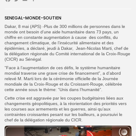
Facebook
Twitter
Email
Partager
SENEGAL-MONDE-SOUTIEN
Search
Search
for:
Button
Dakar, 8 mai (APS) -Plus de 300 millions de personnes dans le
monde ont besoin d’une aide humanitaire dans 73 pays, un
chiffre en constante augmentation à cause des conflits, du
FR
changement climatique, de l’insécurité alimentaire et des
épidémies, a déclaré, jeudi à Dakar, Jean-Nicolas Marti, chef de
la délégation régionale du Comité international de la Croix-Rouge
(CICR) au Sénégal.
”Face à l’augmentation de ces défis, le système humanitaire
mondial traverse une grave crise de financement”, a d’abord
relevé M. Marti lors de la cérémonie officielle de la Journée
mondiale de la Croix-Rouge et du Croissant-Rouge, célébrée
cette année sous le thème: “Unis dans l’humanité”.
Cette crise est aggravée par les coupes budgétaires liées aux
changements géopolitiques, à la réorientation des priorités vers
les courses aux armements et les guerres, ainsi qu’aux
contraintes croissantes pesant sur les bailleurs, a poursuivi le
chef de la délégation régionale du CICR.