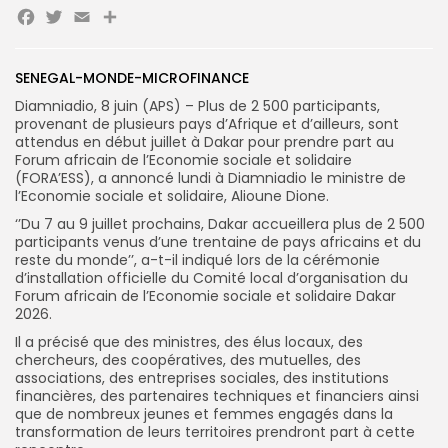
Facebook
Twitter
Email
Partager
Search
Search
for:
Button
SENEGAL-MONDE-MICROFINANCE
Diamniadio, 8 juin (APS) – Plus de 2 500 participants,
FR
provenant de plusieurs pays d’Afrique et d’ailleurs, sont
attendus en début juillet à Dakar pour prendre part au
Forum africain de l’Economie sociale et solidaire
(FORA’ESS), a annoncé lundi à Diamniadio le ministre de
l’Economie sociale et solidaire, Alioune Dione.
‘’Du 7 au 9 juillet prochains, Dakar accueillera plus de 2 500
participants venus d’une trentaine de pays africains et du
reste du monde’’, a-t-il indiqué lors de la cérémonie
d’installation officielle du Comité local d’organisation du
Forum africain de l’Economie sociale et solidaire Dakar
2026.
Il a précisé que des ministres, des élus locaux, des
chercheurs, des coopératives, des mutuelles, des
associations, des entreprises sociales, des institutions
financières, des partenaires techniques et financiers ainsi
que de nombreux jeunes et femmes engagés dans la
transformation de leurs territoires prendront part à cette