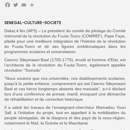
Facebook
Twitter
Email
Partager
Search
Search
SENEGAL-CULTURE-SOCIETE
for:
Button
Dakar,4 fév (APS) – Le président du comité de pilotage du Comité
FR
mémoriel de la révolution du Fuuta-Tooro (COMREF), Pape Faye,
plaide pour une meilleure intégration de l’histoire de la révolution
du Fuuta-Tooro et de ses figures emblématiques dans les
programmes scolaires et universitaires.
Ceerno Sileymaani Baal (1705-1776), érudit et homme d’Etat, est
l’architecte de la révolution du Fuuta-Tooro, également appelée
révolution “Toorodo”
”Nous voulons que nos universités, nos établissements scolaires,
jusqu’à la petite enfance, comprennent qui est Ceerno Sileymaani
Baal et ces héros longtemps absents des manuels”, a-t-il déclaré
lors d’une conférence de presse, mardi, évoquant une démarche
de réhabilitation et de correction historique.
Il a salué les travaux de l’enseignant-chercheur Mamadou Youri
Sall, à l’initiative du projet, tout en appelant à la mobilisation du
peuple sénégalais, de la diaspora et des pays de la sous-région,
notamment le Mali, la Guinée et la Mauritanie.