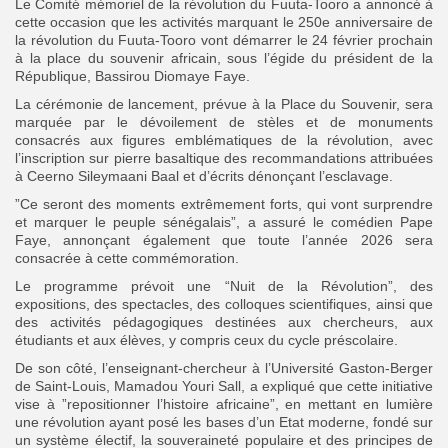
Le Comité mémoriel de la révolution du Fuuta-Tooro a annoncé à
cette occasion que les activités marquant le 250e anniversaire de
la révolution du Fuuta-Tooro vont démarrer le 24 février prochain
à la place du souvenir africain, sous l’égide du président de la
République, Bassirou Diomaye Faye.
La cérémonie de lancement, prévue à la Place du Souvenir, sera
marquée par le dévoilement de stèles et de monuments
consacrés aux figures emblématiques de la révolution, avec
l’inscription sur pierre basaltique des recommandations attribuées
à Ceerno Sileymaani Baal et d’écrits dénonçant l’esclavage.
”Ce seront des moments extrêmement forts, qui vont surprendre
et marquer le peuple sénégalais”, a assuré le comédien Pape
Faye, annonçant également que toute l’année 2026 sera
consacrée à cette commémoration.
Le programme prévoit une “Nuit de la Révolution”, des
expositions, des spectacles, des colloques scientifiques, ainsi que
des activités pédagogiques destinées aux chercheurs, aux
étudiants et aux élèves, y compris ceux du cycle préscolaire.
‎De son côté, l’enseignant-chercheur à l’Université Gaston-Berger
de Saint-Louis, Mamadou Youri Sall, a expliqué que cette initiative
vise à ”repositionner l’histoire africaine”, en mettant en lumière
une révolution ayant posé les bases d’un Etat moderne, fondé sur
un système électif, la souveraineté populaire et des principes de