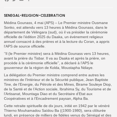
Facebook
Twitter
Email
Partager
Search
Search
for:
SENEGAL-RELIGION-CELEBRATION
Button
Médina Gounass, 4 mai (APS) – Le Premier ministre Ousmane
FR
Sonko, est attendu vers 13 heures à Médina Gounass, dans le
département de Vélingara (sud), où il va présider la cérémonie
officielle de l’édition 2025 du Daaka, un évènement religieux
annuel consacré à des prières et à la lecture du Coran, a appris
l’APS de source officielle.
‘’Il (le Premier ministre) sera à Médina Gounass vers 13 heures,
avant la prière du Tisbar. Il va au Daaka et après la prière, on
procède à la cérémonie officielle’’, a déclaré à l’APS le
gouverneur de la région de Kolda, Moustapha Ndiaye.
La délégation du Premier ministre comprend entre autres les
ministres de l’Intérieur et de la Sécurité publique, Jean Baptiste
Tine, de l’Energie, du Pétrole et des Mines, Birame Souleye Diop,
de la Santé et de l’Action sociale, Ibrahima Sy, du Tourisme et de
l’Artisanat, Mountaga Diao et du Secrétaire d’Etat aux
Coopératives et à l’Encadrement paysan, Alpha Ba.
Cette retraite spirituelle de dix jours, initié en 1942 par le vénéré
Thierno Mouhamadou Saïdou Ba ((1900-1980), sera clôturée
lundi, en présence de milliers de fidèles venus du Sénégal et des