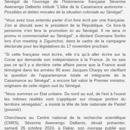
Sénégal de l’ouvrage de l’historienne française Séverine
Awenengo Dalberto intitulé ”
L’idée de la Casamance autonome -
Possibles et dettes morales de la situation coloniale au Sénégal”.
“Vous avez tous entendu parler d’un livre écrit par une française.
Search
Search
J’en ai discuté avec le président de la République. Ce livre-là
for:
Button
personne n’en fera la promotion ici au Sénégal. Il ne sera ni
promu ni commercialisé au Sénégal”, a déclaré Ousmane Sonko
FR
lors d’un meeting à Ziguinchor, dans le cadre de la campagne
électorale pour les législatives du 17 novembre prochain.
“Si cette française veut écrire, elle n’a qu’à aller écrire sur la
Corse qui demande son indépendance à la France. Je ne sais
pas ce qu’il y a derrière cette affaire parce que la France avait
témoigné dans les années 90 avec Jacques Charpy en clarifiant
la question de l’appartenance totale et intégrante de la
Casamance au Sénégal”, a encore fait valoir le Premier ministre,
originaire de cette région sud du Sénégal.
”Nous sommes un Etat unitaire. Du nord au sud, de l’est à l’ouest
les mêmes réalités vont s’appliquer sur chaque portion du
territoire sénégalais”, a insisté la tête de liste nationale de Pastef
(pouvoir).
Chercheure au Centre national de la recherche scientifique
(CNRS), Séverine Awenengo Dalberto, devait présenter,
samedi 26 octobre 2024, à Dakar, son ouvrage publié aux