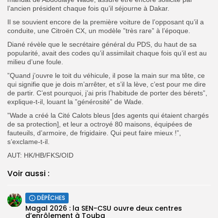
l’ancien président chaque fois qu’il séjourne à Dakar.
Il se souvient encore de la première voiture de l’opposant qu’il a
conduite, une Citroën CX, un modèle ”très rare” à l’époque.
Diané révèle que le secrétaire général du PDS, du haut de sa
popularité, avait des codes qu’il assimilait chaque fois qu’il est au
milieu d’une foule.
”Quand j’ouvre le toit du véhicule, il pose la main sur ma tête, ce
qui signifie que je dois m’arrêter, et s’il la lève, c’est pour me dire
de partir. C’est pourquoi, j’ai pris l’habitude de porter des bérets”,
explique-t-il, louant la ”générosité” de Wade.
”Wade a créé la Cité Calots bleus [des agents qui étaient chargés
de sa protection], et leur a octroyé 80 maisons, équipées de
fauteuils, d’armoire, de frigidaire. Qui peut faire mieux !”,
s’exclame-t-il.
AUT: HK/HB/FKS/OID
Voir aussi :
DÉPÊCHES
Magal 2026 : la SEN-CSU ouvre deux centres
d’enrôlement à Touba