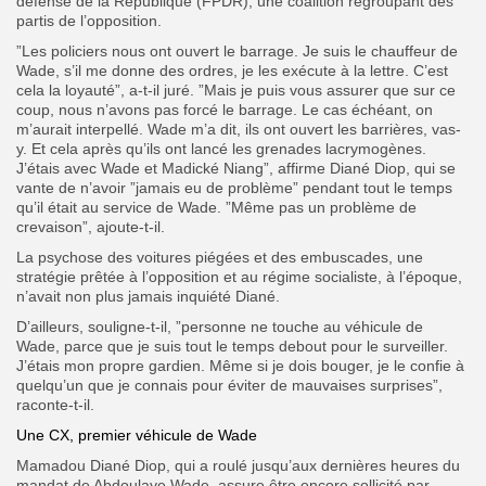
défense de la République (FPDR), une coalition regroupant des
partis de l’opposition.
”Les policiers nous ont ouvert le barrage. Je suis le chauffeur de
Wade, s’il me donne des ordres, je les exécute à la lettre. C’est
cela la loyauté”, a-t-il juré. ”Mais je puis vous assurer que sur ce
coup, nous n’avons pas forcé le barrage. Le cas échéant, on
m’aurait interpellé. Wade m’a dit, ils ont ouvert les barrières, vas-
y. Et cela après qu’ils ont lancé les grenades lacrymogènes.
J’étais avec Wade et Madické Niang”, affirme Diané Diop, qui se
vante de n’avoir ”jamais eu de problème” pendant tout le temps
qu’il était au service de Wade. ”Même pas un problème de
crevaison”, ajoute-t-il.
La psychose des voitures piégées et des embuscades, une
stratégie prêtée à l’opposition et au régime socialiste, à l’époque,
n’avait non plus jamais inquiété Diané.
D’ailleurs, souligne-t-il, ”personne ne touche au véhicule de
Wade, parce que je suis tout le temps debout pour le surveiller.
J’étais mon propre gardien. Même si je dois bouger, je le confie à
quelqu’un que je connais pour éviter de mauvaises surprises”,
raconte-t-il.
Une CX, premier véhicule de Wade
Mamadou Diané Diop, qui a roulé jusqu’aux dernières heures du
mandat de Abdoulaye Wade, assure être encore sollicité par