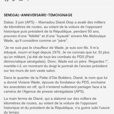
Facebook
Twitter
Email
Partager
SENEGAL-ANNIVERSAIRE-TEMOIGNAGE
Dakar, 3 juin (APS) – Mamadou Diané Diop a avalé des milliers
de kilomètres de routes, au volant de la voiture de l’opposant
Search
Search
historique puis président de la République, pendant 50 ans,
for:
Button
preuves d’une ”fidélité” et d’une ”loyauté” envers Me Abdoulaye
Wade, qu’il considère comme un ”père”.
FR
”Je ne suis pas le chauffeur de Wade, je suis son fils. Il m’a
éduqué, nourri et logé depuis 1976. Je ne connais que lui. Et plus
qu’un militant, j’ai été de tous les combats du PDS (Parti
démocratique sénégalais). Donc, Wade est un père. Regardez !”,
martèle-t-il, en montrant du doigt le portrait de l’ancien président
sur les murs de son vaste salon.
Dans le quartier de la Patte d’Oie Builders, Diané, le nom que lui
a donné Viviane Wade, épouse du fondateur du PDS, enchaine
les anecdotes en off, qu’il n’entend nullement partager face à la
caméra de l’Agence de presse sénégalaise (APS).
La main ferme de Diané, qui a slalomé sur des milliers de
kilomètres de routes, au volant de la voiture de l’opposant
historique et du président de la République, n’a guère subi l’usure
du temps.