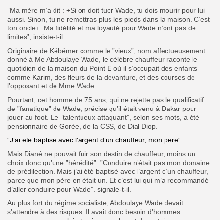
”Ma mère m’a dit : +Si on doit tuer Wade, tu dois mourir pour lui
aussi. Sinon, tu ne remettras plus les pieds dans la maison. C’est
ton oncle+. Ma fidélité et ma loyauté pour Wade n’ont pas de
limites”, insiste-t-il.
Originaire de Kébémer comme le ”vieux”, nom affectueusement
donné à Me Abdoulaye Wade, le célèbre chauffeur raconte le
quotidien de la maison du Point E où il s’occupait des enfants
comme Karim, des fleurs de la devanture, et des courses de
l’opposant et de Mme Wade.
Pourtant, cet homme de 75 ans, qui ne rejette pas le qualificatif
de ”fanatique” de Wade, précise qu’il était venu à Dakar pour
jouer au foot. Le ”talentueux attaquant”, selon ses mots, a été
pensionnaire de Gorée, de la CSS, de Dial Diop.
”J’ai été baptisé avec l’argent d’un chauffeur, mon père”
Mais Diané ne pouvait fuir son destin de chauffeur, moins un
choix donc qu’une ”hérédité”. ”Conduire n’était pas mon domaine
de prédilection. Mais j’ai été baptisé avec l’argent d’un chauffeur,
parce que mon père en était un. Et c’est lui qui m’a recommandé
d’aller conduire pour Wade”, signale-t-il.
Au plus fort du régime socialiste, Abdoulaye Wade devait
s’attendre à des risques. Il avait donc besoin d’hommes