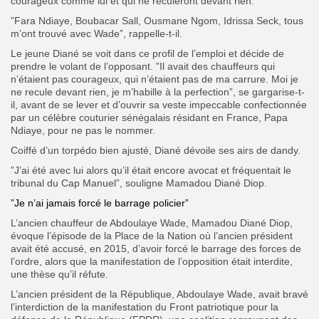
courageux comme lui et qui ne reculeront devant rien.
”Fara Ndiaye, Boubacar Sall, Ousmane Ngom, Idrissa Seck, tous
m’ont trouvé avec Wade”, rappelle-t-il.
Le jeune Diané se voit dans ce profil de l’emploi et décide de
prendre le volant de l’opposant. ”Il avait des chauffeurs qui
n’étaient pas courageux, qui n’étaient pas de ma carrure. Moi je
ne recule devant rien, je m’habille à la perfection”, se gargarise-t-
il, avant de se lever et d’ouvrir sa veste impeccable confectionnée
par un célèbre couturier sénégalais résidant en France, Papa
Ndiaye, pour ne pas le nommer.
Coiffé d’un torpédo bien ajusté, Diané dévoile ses airs de dandy.
”J’ai été avec lui alors qu’il était encore avocat et fréquentait le
tribunal du Cap Manuel”, souligne Mamadou Diané Diop.
”Je n’ai jamais forcé le barrage policier”
L’ancien chauffeur de Abdoulaye Wade, Mamadou Diané Diop,
évoque l’épisode de la Place de la Nation où l’ancien président
avait été accusé, en 2015, d’avoir forcé le barrage des forces de
l’ordre, alors que la manifestation de l’opposition était interdite,
une thèse qu’il réfute.
L’ancien président de la République, Abdoulaye Wade, avait bravé
l’interdiction de la manifestation du Front patriotique pour la