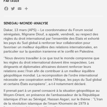
PARTAGER
Facebook
Twitter
Email
Partager
Search
Search
for:
Button
SENEGAL-MONDE-ANALYSE
Dakar, 13 mars (APS) – Le coordonnateur du Forum social
FR
sénégalais, Mignane Diouf, a appelé, vendredi, au respect des
règles du droit international par l’ensemble des Etats et exhorté
les pays du Sud global à renforcer leur collaboration pour
favoriser un meilleur équilibre des relations internationales, en
particulier sur la question iranienne et le conflit en Palestine.
‘’Nous devons travailler à ce que tout le monde comprenne que
les règles du droit international doivent être respectées. Les
dirigeants et diplomaties africaines doivent renforcer leurs
relations avec l’Iran afin de contribuer à un meilleur équilibre
géopolitique mondial. La recomposition de l’ordre international
nécessite une coopération entre l’Afrique, les pays du Sud global
et certains États européens’’, a-t-il notamment déclaré.
Il prenait part à un panel consacré à la situation géopolitique au
Moyen-Orient, en présence de l’ambassadeur de la République
islamique d’Iran au Sénégal, Hassan Asgari, sur le thème : ‘’L’Iran
de la révolution islamique de l’imam Khomeini de 1979 à