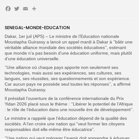
Facebook
Twitter
Email
Partager
SENEGAL-MONDE-EDUCATION
Search
Search
for:
Button
Dakar, 1er juil (APS) – Le ministre de l’Education nationale
Moustapha Guirassy a lancé un appel mardi à Dakar à ‘’bâtir une
FR
véritable alliance mondiale des sociétés éducatives’’, estimant
que monde n’a pas besoin d’une éducation uniforme, mais plutôt
d’une éducation universelle.
‘’Une alliance où chaque pays apporte non seulement ses
technologies, mais aussi ses expériences, ses cultures, ses
langues, ses réussites, ses questionnements et son expérience.
Car aucun pays ne possède seul toutes les réponses’’, a affirmé
Moustapha Guirassy.
Il présidait l’ouverture de la conférence internationale du Prix
Yidan 2026 placé sous le thème : ‘’Libérer le potentiel de l’Afrique
: le rôle de l’éducation dans une nouvelle ère de développement’’.
Le ministre a rappelé que l’éducation dépend de la qualité des
sociétés. A l’en croire une nation qui ”veut former les citoyens
responsables doit elle-même être éducatrice”.
‘’Une nation qui veut préparer l’avenir doit apprendre à éduquer