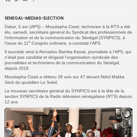
Facebook
Twitter
Email
Partager
Search
Search
for:
Button
SENEGAL-MEDIAS-ELECTION
Dakar, 5 avr (APS) – Moustapha Cissé, technicien à la RTS a été
FR
élu, samedi, secrétaire général du Syndicat des professionnels de
l’information et de la communication du Sénégal (SYNPICS), à
e
l’issue du 11
Congrès ordinaire, a constaté l’APS.
Il succède ainsi à Ahmadou Bamba Kassé, journaliste à l’APS, qui
n’était pas candidat et dirigeait l’organisation syndicale des
journalistes et techniciens de la communication du Sénégal,
depuis 2019.
Moustapha Cissé a obtenu 28 voix sur 47 devant Ndiol Makka
Seck du quotidien Le Soleil.
Le nouveau secrétaire général du SYNPICS est à la tête de la
section SYNPICS de la Radio télévision sénégalaise (RTS) depuis
12 ans.