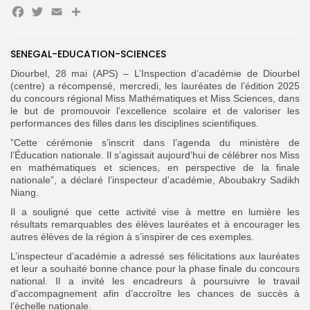
Facebook
Twitter
Email
Partager
for:
Button
FR
SENEGAL-EDUCATION-SCIENCES
Diourbel, 28 mai (APS) – L’Inspection d’académie de Diourbel
(centre) a récompensé, mercredi, les lauréates de l’édition 2025
du concours régional Miss Mathématiques et Miss Sciences, dans
le but de promouvoir l’excellence scolaire et de valoriser les
performances des filles dans les disciplines scientifiques.
”Cette cérémonie s’inscrit dans l’agenda du ministère de
l’Éducation nationale. Il s’agissait aujourd’hui de célébrer nos Miss
en mathématiques et sciences, en perspective de la finale
nationale”, a déclaré l’inspecteur d’académie, Aboubakry Sadikh
Niang.
‎Il a souligné que cette activité vise à mettre en lumière les
résultats remarquables des élèves lauréates et à encourager les
autres élèves de la région à s’inspirer de ces exemples.
L’inspecteur d’académie a adressé ses félicitations aux lauréates
et leur a souhaité bonne chance pour la phase finale du concours
national. Il a invité les encadreurs à poursuivre le travail
d’accompagnement afin d’accroître les chances de succès à
l’échelle nationale.