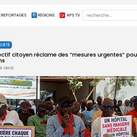
Search
REPORTAGES
RÉGIONS
APS TV
for:
CIÉTÉ
lectif citoyen réclame des ”mesures urgentes” pou
ns
À 19H10