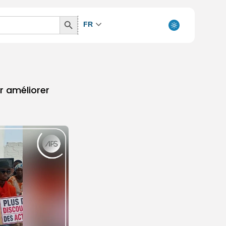
Search
FR
Button
r améliorer