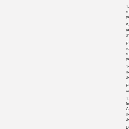
”
r
p
S
a
d
P
r
r
p
”
n
d
P
c
”
f
C
p
d
D