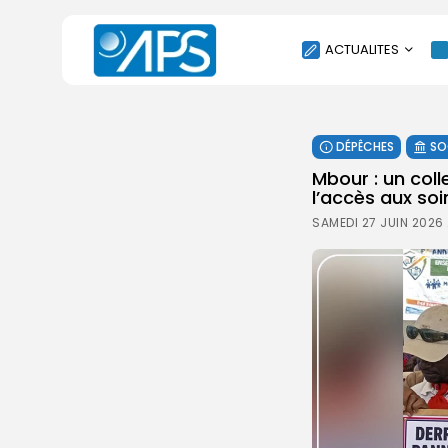
ACTUALITES
POLITIQUE
DÉPÊCHES
SO
SOCIÉTÉ
Mbour : un col
ÉCONOMIE
l’accès aux soi
CULTURE
SAMEDI 27 JUIN 2026 
SPORT
ENVIRONNEMENT
INTERNATIONAL
AGENDA
SANTE