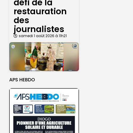
défi de la
restauration
des
journalistes
samedi 1 août 2026 à 11h21
APS HEBDO