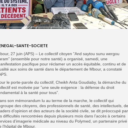
ENEGAL-SANTE-SOCIETE
bour, 27 juin (APS) – Le collectif citoyen ”And saytou sunu wergou
aram” (ensemble pour notre santé) a organisé, samedi, une
anifestation pacifique pour réclamer un accès équitable, continu et de
ualité aux soins de santé dans le département de Mbour, a constaté
’APS.
our le porte-parole du collectif, Cheikh Anta Goudiaby, la démarche du
ollectif est motivée par ”une seule exigence : la défense du droit
ondamental à la santé pour tous”.
ans son mémorandum lu au terme de la marche, le collectif qui
egroupe des citoyens, des professionnels de santé, des intellectuels, d
eaders d’opinion et des acteurs de la société civile, se dit préoccupé par
es difficultés rencontrées depuis plusieurs mois dans l’accès à certains
ervices d’imagerie médicale au niveau du Polymed, un partenaire privé
e l’hôpital de Mbour.