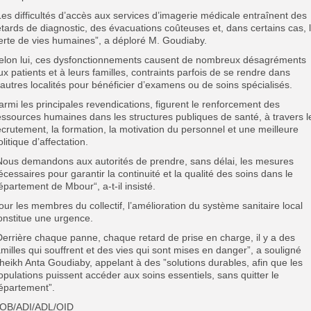
Les difficultés d’accès aux services d’imagerie médicale entraînent des
etards de diagnostic, des évacuations coûteuses et, dans certains cas, 
erte de vies humaines”, a déploré M. Goudiaby.
elon lui, ces dysfonctionnements causent de nombreux désagréments
ux patients et à leurs familles, contraints parfois de se rendre dans
’autres localités pour bénéficier d’examens ou de soins spécialisés.
armi les principales revendications, figurent le renforcement des
essources humaines dans les structures publiques de santé, à travers l
ecrutement, la formation, la motivation du personnel et une meilleure
olitique d’affectation.
Nous demandons aux autorités de prendre, sans délai, les mesures
écessaires pour garantir la continuité et la qualité des soins dans le
épartement de Mbour“, a-t-il insisté.
our les membres du collectif, l’amélioration du système sanitaire local
onstitue une urgence.
Derrière chaque panne, chaque retard de prise en charge, il y a des
amilles qui souffrent et des vies qui sont mises en danger”, a souligné
heikh Anta Goudiaby, appelant à des ”solutions durables, afin que les
opulations puissent accéder aux soins essentiels, sans quitter le
épartement”.
OB/ADI/ADL/OID