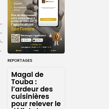
agal de Touba : une centaine de gendarmes mobilisés sur les...
de Touba : l’appel à la prudence de la Police sur...
Magal de Touba : plus de 4.800 policiers déployés pour sécuriser les...
sa collaboration avec la gendarmerie, sur...
REPORTAGES
Magal de
Touba :
l’ardeur des
cuisinières
pour relever le