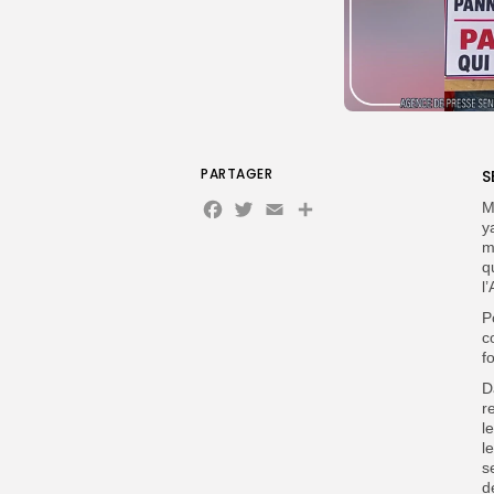
PARTAGER
S
Facebook
Twitter
Email
M
y
m
q
l
P
c
f
D
r
l
l
s
d