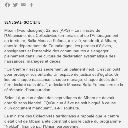
Facebook
Twitter
Email
Partager
Search
Search
SENEGAL-SOCIETE
for:
Button
Mbam (Foundiougne), 22 nov (APS) – Le ministre de
FR
l’Urbanisme, des Collectivités territoriales et de l’Aménagement
du territoire, Balla Moussa Fofana, a invité, vendredi, à Mbam,
dans le département de Foundiougne, les parents d’élèves,
enseignants et l’ensemble des communautés à s’engager
pleinement dans une culture de déclaration systématique des
naissances, mariages et décès.
”’Ce Centre n’est pas seulement un bâtiment neuf. C’est un outil
pour protéger vos enfants. Un espace de justice et d’égalité. Un
lieu où chaque naissance, chaque mariage, chaque décès doit
être déclaré sans délai”, a déclaré Moussa Balla Fofana lors de la
cérémonie d’inauguration.
Selon lui, aucun enfant des sept villages de Mbam ne devrait
grandir sans identité. ‘”Qu’aucun élève ne soit bloqué à cause
d’un document manquant”, a-t-il souhaité.
Le ministre des Collectivités territoriales a rappelé que le centre
d’état civil de Mbam a été construit dans le cadre du programme
”Nekkal”, financé par l’Union européenne.