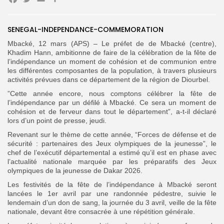
Facebook
Twitter
Email
Partager
Search
Search
SENEGAL-INDEPENDANCE-COMMEMORATION
for:
Button
Mbacké, 12 mars (APS) – Le préfet de de Mbacké (centre),
FR
Khadim Hann, ambitionne de faire de la célébration de la fête de
l’indépendance un moment de cohésion et de communion entre
les différentes composantes de la population, à travers plusieurs
activités prévues dans ce département de la région de Diourbel.‎
‎”Cette année encore, nous comptons célébrer la fête de
l’indépendance par un défilé à Mbacké. Ce sera un moment de
cohésion et de ferveur dans tout le département”, a-t-il déclaré
lors d’un point de presse, jeudi.‎
‎Revenant sur le thème de cette année, “Forces de défense et de
sécurité : partenaires des Jeux olympiques de la jeunesse”, le
chef de l’exécutif départemental a estimé qu’il est en phase avec
l’actualité nationale marquée par les préparatifs des Jeux
olympiques de la jeunesse de Dakar 2026.‎
Les festivités de la fête de l’indépendance à Mbacké seront
lancées le 1er avril par une randonnée pédestre, suivie le
lendemain d’un don de sang, la journée du 3 avril, veille de la fête
nationale, devant être consacrée à une répétition générale.‎