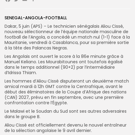
Facebook
Twitter
Email
Partager
Search
Search
for:
SENEGAL-ANGOLA-FOOTBALL
Button
Dakar, 5 juin (APS) – Le technicien sénégalais Aliou Cissé,
FR
nouveau sélectionneur de l’équipe nationale masculine de
football de l’Angola, a concédé un match nul (1-1) face à la
Mauritanie, vendredi à Casablanca, pour sa première sortie
à la tête des Palancas Negras.
Les Angolais ont ouvert le score à la 86e minute grâce à
Manuel Keliano. Les Mourabitounes ont toutefois égalisé
dans le temps additionnel (90+2) par l’intermédiaire
d’Idrissa Thiam.
Les hommes d’Aliou Cissé disputeront un deuxième match
amical mardi à 12h GMT contre la Centrafrique, avant le
début des éliminatoires de la Coupe d’Afrique des nations
(CAN) 2027, prévu en fin septembre, avec une première
confrontation contre l’Égypte.
Le Malawi et le Soudan du Sud sont ses autres adversaires
dans le groupe B.
Aliou Cissé est officiellement devenu le nouvel entraîneur
de la sélection angolaise le 9 avril dernier.