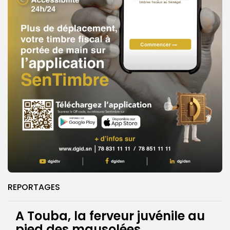
REPORTAGES
A Touba, la ferveur juvénile au
pied des mausolées