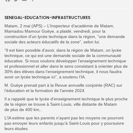
Facebook
Twitter
Email
Partager
SENEGAL-EDUCATION-INFRASTRUCTURES
Search
Search
for:
Button
Matam, 2 mai (APS) – L’Inspecteur d’académie de Matam,
Mamadou Mamour Guèye, a plaidé, vendredi, pour la
FR
construction d’un lycée technique dans la région, ”une demande
sociale des acteurs éducatifs de la zone”, selon lui.
“Il est bien possible d’avoir, dans la région de Matam, un lycée
technique, ce qui est une demande sociale de la communauté
éducative. Si nous voulons développer l’enseignement technique
et professionnel et aller dans le sens consistant à orienter plus de
30% des élèves dans l’enseignement technique, il nous faudra
avoir un lycée technique ici”, a soutenu l’IA.
M. Guèye prenait part à la Revue annuelle conjointe (RAC) sur
l’éducation et la formation de l’année 2024.
Il a rappelé que le lycée d’enseignement technique le plus proche
de la région se trouve à Saint-Louis, ville distante de Matam
de plus de 400 km,.
L’IA estime que les parents n’ayant pas les moyens ne pourront
pas envoyer leurs enfants jusqu’à Saint-Louis pour y poursuivre
leurs études.