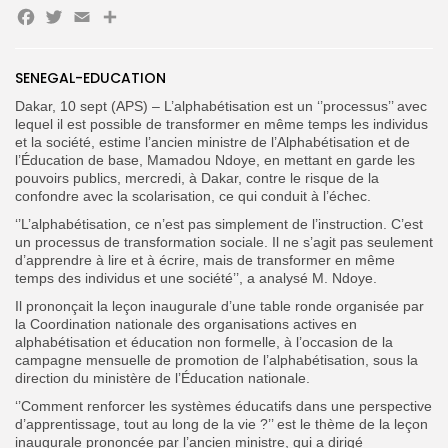
Facebook
Twitter
Email
Partager
Search
Search
for:
SENEGAL-EDUCATION
Button
Dakar, 10 sept (APS) – L’alphabétisation est un ‘’processus’’ avec
FR
lequel il est possible de transformer en même temps les individus
et la société, estime l’ancien ministre de l’Alphabétisation et de
l’Éducation de base, Mamadou Ndoye, en mettant en garde les
pouvoirs publics, mercredi, à Dakar, contre le risque de la
confondre avec la scolarisation, ce qui conduit à l’échec.
‘’L’alphabétisation, ce n’est pas simplement de l’instruction. C’est
un processus de transformation sociale. Il ne s’agit pas seulement
d’apprendre à lire et à écrire, mais de transformer en même
temps des individus et une société’’, a analysé M. Ndoye.
Il prononçait la leçon inaugurale d’une table ronde organisée par
la Coordination nationale des organisations actives en
alphabétisation et éducation non formelle, à l’occasion de la
campagne mensuelle de promotion de l’alphabétisation, sous la
direction du ministère de l’Éducation nationale.
‘’Comment renforcer les systèmes éducatifs dans une perspective
d’apprentissage, tout au long de la vie ?’’ est le thème de la leçon
inaugurale prononcée par l’ancien ministre, qui a dirigé