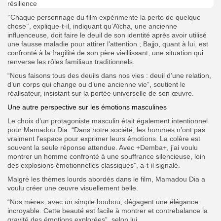
‘’Chaque personnage du film expérimente la perte de quelque
chose’’, explique-t-il, indiquant qu’Aïcha, une ancienne
influenceuse, doit faire le deuil de son identité après avoir utilisé
une fausse maladie pour attirer l’attention ; Bajjo, quant à lui, est
confronté à la fragilité de son père vieillissant, une situation qui
renverse les rôles familiaux traditionnels.
“Nous faisons tous des deuils dans nos vies : deuil d’une relation,
d’un corps qui change ou d’une ancienne vie”, soutient le
réalisateur, insistant sur la portée universelle de son œuvre.
Une autre perspective sur les émotions masculines
Le choix d’un protagoniste masculin était également intentionnel
pour Mamadou Dia. “Dans notre société, les hommes n’ont pas
vraiment l’espace pour exprimer leurs émotions. La colère est
souvent la seule réponse attendue. Avec +Demba+, j’ai voulu
montrer un homme confronté à une souffrance silencieuse, loin
des explosions émotionnelles classiques”, a-t-il signalé.
Malgré les thèmes lourds abordés dans le film, Mamadou Dia a
voulu créer une œuvre visuellement belle.
“Nos mères, avec un simple boubou, dégagent une élégance
incroyable. Cette beauté est facile à montrer et contrebalance la
gravité des émotions explorées”, selon lui.