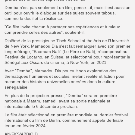
Demba n’est pas seulement un film, pense-t-il, mais il est aussi un
outil pour ouvrir le dialogue sur des sujets souvent tabous,
comme le deuil et la résilience.
“Ce film invite chacun à partager ses expériences et à mieux
comprendre celles des autres”, soutient-il.
Diplômé de la prestigieuse Tisch School of the Arts de l’Université
de New York, Mamadou Dia s’est fait remarquer avec son premier
long métrage, ”Baamum Nafi” (Le Père de Nafi), récompensé au
Festival de Locarno, en Suisse, et sélectionné pour représenter le
Sénégal aux Oscars du cinéma, à New York, en 2021.
Avec ”Demba”, Mamadou Dia poursuit son exploration des
thématiques humaines et sociales, mêlant réalité et fiction pour
raconter des histoires universelles ancrées dans la culture
sénégalaise.
En plus de la projection-presse, ”Demba” sera en première
nationale à Matam, samedi, avant sa sortie nationale et
internationale le 6 décembre prochain.
Le film était sélectionné en première mondiale au dernier festival
international du film de Berlin, communément appelé Berlinale
tenue en février 2024.
AN/FKS/ABB/OID