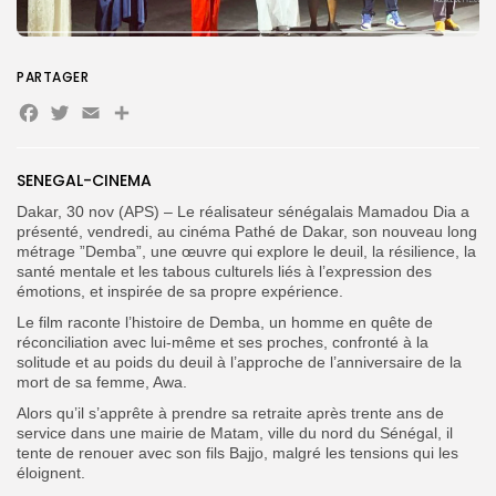
PARTAGER
Facebook
Twitter
Email
Partager
Search
Search
for:
Button
FR
SENEGAL-CINEMA
Dakar, 30 nov (APS) – Le réalisateur sénégalais Mamadou Dia a
présenté, vendredi, au cinéma Pathé de Dakar, son nouveau long
métrage ”Demba”, une œuvre qui explore le deuil, la résilience, la
santé mentale et les tabous culturels liés à l’expression des
émotions, et inspirée de sa propre expérience.
Le film raconte l’histoire de Demba, un homme en quête de
réconciliation avec lui-même et ses proches, confronté à la
solitude et au poids du deuil à l’approche de l’anniversaire de la
mort de sa femme, Awa.
Alors qu’il s’apprête à prendre sa retraite après trente ans de
service dans une mairie de Matam, ville du nord du Sénégal, il
tente de renouer avec son fils Bajjo, malgré les tensions qui les
éloignent.