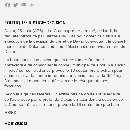
Facebook
Twitter
Email
Search
Search
for:
Button
POLITIQUE-JUSTICE-DECISION
FR
Dakar, 25 août (APS) – La Cour suprême a rejeté, ce lundi, la
requête introduite par Barthélémy Dias pour obtenir un sursis à
exécution de la décision du préfet de Dakar convoquant le conseil
municipal de Dakar ce lundi pour l’élection d’un nouveau maire de
Dakar.
La haute juridiction estime que la décision de l’autorité
préfectorale de convoquer le conseil municipal ce lundi “n’a aucun
impact” sur son audience prévue le 18 septembre prochain pour
statuer sur la demande introduite par l’ancien maire Barthélémy
Dias pour faire annuler la décision de le révoquer de ses
fonctions.
Selon le juge des référés, il n’existe pas de doute sur la légalité
de l’acte posé par le préfet de Dakar, en attendant la décision de
la Cour suprême sur le fond, prévue le 18 septembre prochain.
HB/BK
Voir aussi :