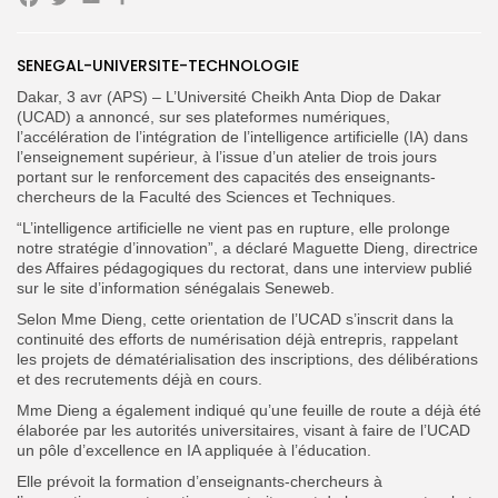
Facebook
Twitter
Email
Partager
Search
Search
SENEGAL-UNIVERSITE-TECHNOLOGIE
for:
Button
Dakar, 3 avr (APS) – L’Université Cheikh Anta Diop de Dakar
(UCAD) a annoncé, sur ses plateformes numériques,
FR
l’accélération de l’intégration de l’intelligence artificielle (IA) dans
l’enseignement supérieur, à l’issue d’un atelier de trois jours
portant sur le renforcement des capacités des enseignants-
chercheurs de la Faculté des Sciences et Techniques.
“L’intelligence artificielle ne vient pas en rupture, elle prolonge
notre stratégie d’innovation”, a déclaré Maguette Dieng, directrice
des Affaires pédagogiques du rectorat, dans une interview publié
sur le site d’information sénégalais Seneweb.
Selon Mme Dieng, cette orientation de l’UCAD s’inscrit dans la
continuité des efforts de numérisation déjà entrepris, rappelant
les projets de dématérialisation des inscriptions, des délibérations
et des recrutements déjà en cours.
Mme Dieng a également indiqué qu’une feuille de route a déjà été
élaborée par les autorités universitaires, visant à faire de l’UCAD
un pôle d’excellence en IA appliquée à l’éducation.
Elle prévoit la formation d’enseignants-chercheurs à