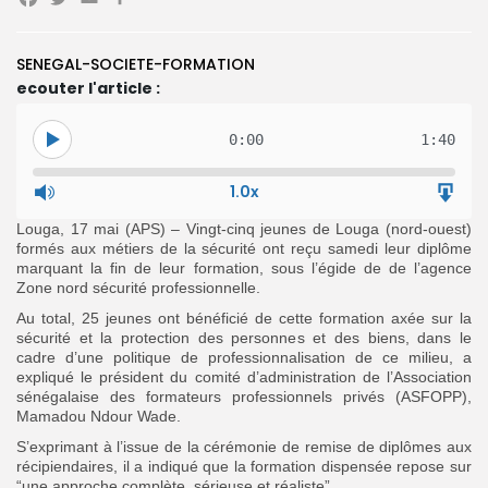
Facebook
Twitter
Email
Partager
SENEGAL-SOCIETE-FORMATION
Search
Search
for:
ecouter l'article :
Button
FR
0:00
1:40
1.0x
Louga, 17 mai (APS) – Vingt-cinq jeunes de Louga (nord-ouest)
formés aux métiers de la sécurité ont reçu samedi leur diplôme
marquant la fin de leur formation, sous l’égide de de l’agence
Zone nord sécurité professionnelle.
Au total, 25 jeunes ont bénéficié de cette formation axée sur la
sécurité et la protection des personnes et des biens, dans le
cadre d’une politique de professionnalisation de ce milieu, a
expliqué le président du comité d’administration de l’Association
sénégalaise des formateurs professionnels privés (ASFOPP),
Mamadou Ndour Wade.
S’exprimant à l’issue de la cérémonie de remise de diplômes aux
récipiendaires, il a indiqué que la formation dispensée repose sur
“une approche complète, sérieuse et réaliste”.