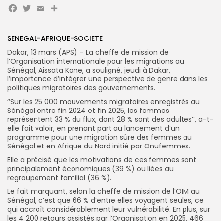
Facebook
Twitter
Email
Partager
Search
Search
for:
Button
SENEGAL-AFRIQUE-SOCIETE
Dakar, 13 mars (APS) – La cheffe de mission de
FR
l’Organisation internationale pour les migrations au
Sénégal, Aissata Kane, a souligné, jeudi à Dakar,
l’importance d’intégrer une perspective de genre dans les
politiques migratoires des gouvernements.
‘’Sur les 25 000 mouvements migratoires enregistrés au
Sénégal entre fin 2024 et fin 2025, les femmes
représentent 33 % du flux, dont 28 % sont des adultes’’, a-t-
elle fait valoir, en prenant part au lancement d’un
programme pour une migration sûre des femmes au
Sénégal et en Afrique du Nord initié par Onufemmes.
Elle a précisé que les motivations de ces femmes sont
principalement économiques (39 %) ou liées au
regroupement familial (36 %).
Le fait marquant, selon la cheffe de mission de l’OIM au
Sénégal, c’est que 66 % d’entre elles voyagent seules, ce
qui accroît considérablement leur vulnérabilité. En plus, sur
les 4 200 retours assistés par l’Organisation en 2025, 466