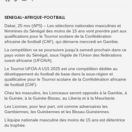
Facebook
Twitter
Email
Partager
Search
Search
for:
Button
SENEGAL-AFRIQUE-FOOTBALL
Dakar, 25 nov (APS) – Les sélections nationales masculines et
FR
féminines du Sénégal des moins de 15 ans vont prendre part aux
qualifications pour le Tournoi scolaire de la Confédération
africaine de football (CAF), qui démarre mercredi en Gambie.
La compétition va se poursuivre jusqu’à samedi prochain dans ce
pays voisin du Sénégal, sous l’égide de l’Union des fédérations
ouest-africaine (UFOA/A).
Le Tournoi UFOA-A U15 2025 est une compétition dédiée au
développement du football de base dans la sous-région et
qualificative pour le Tournoi scolaire de la Confédération africaine
de football (CAF).
Chez les masculins, les Lionceaux seront opposés à la Gambie, à
la Guinée, à la Guinée-Bissau, au Liberia et à la Mauritanie.
Les Lionnes, pour leur part, ont comme adversaires les
Gambiennes, les Guinéennes et les Bissau-Guinéennes.
L’équipe nationale masculine des moins de 15 ans est détentrice
du trophée.