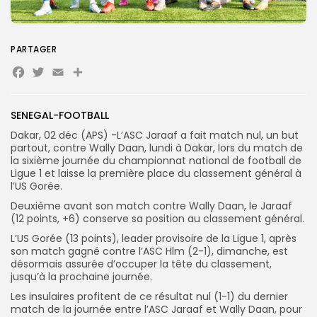
Search
Search
PARTAGER
for:
Button
Facebook
Twitter
Email
Partager
FR
SENEGAL-FOOTBALL
Dakar, 02 déc (APS) -L’ASC Jaraaf a fait match nul, un but
partout, contre Wally Daan, lundi à Dakar, lors du match de
la sixième journée du championnat national de football de
Ligue 1 et laisse la première place du classement général à
l’US Gorée.
Deuxième avant son match contre Wally Daan, le Jaraaf
(12 points, +6) conserve sa position au classement général.
L’US Gorée (13 points), leader provisoire de la Ligue 1, après
son match gagné contre l’ASC Hlm (2-1), dimanche, est
désormais assurée d’occuper la tête du classement,
jusqu’à la prochaine journée.
Les insulaires profitent de ce résultat nul (1-1) du dernier
match de la journée entre l’ASC Jaraaf et Wally Daan, pour