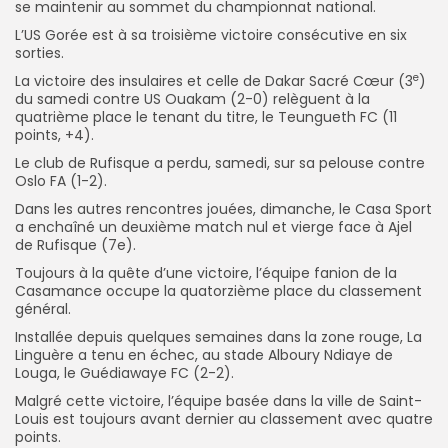
se maintenir au sommet du championnat national.
L’US Gorée est à sa troisième victoire consécutive en six
sorties.
e
La victoire des insulaires et celle de Dakar Sacré Cœur (3
)
du samedi contre US Ouakam (2-0) relèguent à la
quatrième place le tenant du titre, le Teungueth FC (11
points, +4).
Le club de Rufisque a perdu, samedi, sur sa pelouse contre
Oslo FA (1-2).
Dans les autres rencontres jouées, dimanche, le Casa Sport
a enchaîné un deuxième match nul et vierge face à Ajel
de Rufisque (7e).
Toujours à la quête d’une victoire, l’équipe fanion de la
Casamance occupe la quatorzième place du classement
général.
Installée depuis quelques semaines dans la zone rouge, La
Linguère a tenu en échec, au stade Alboury Ndiaye de
Louga, le Guédiawaye FC (2-2).
Malgré cette victoire, l’équipe basée dans la ville de Saint-
Louis est toujours avant dernier au classement avec quatre
points.