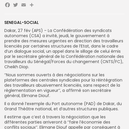
Facebook
Twitter
Email
Partager
Search
Search
for:
Button
SENEGAL-SOCIAL
Dakar, 27 fév (APS) – La Confédération des syndicats
FR
autonomes (CSA) a invité, jeudi, le gouvernement à
prendre des mesures urgentes en direction des travailleurs
licenciés par certaines structures de l’Etat, dans le cadre
d’un dialogue social, un appel dans le sillage de celui émis
par le secrétaire général de la Confédération nationale des
travailleurs du Sénégal/Forces du changement (CNTS/FC),
Cheikh Diop.
‘’Nous sommes ouverts à des négociations sur les
plateformes des centrales syndicales pour la réintégration
des travailleurs abusivement licenciés, sans respect de la
règlementation en vigueur’’, a affirmé son secrétaire
général, Elimane Diouf.
Il a donné l’exemple du Port autonome (PAD) de Dakar, du
Grand Théâtre national, et d’autres structures publiques.
Il estime que c’est à travers la négociation que les
différentes parties arriveront à ‘’faire l’économie des
conflits sociaux’’. Elimane Diouf appelle par conséquent à