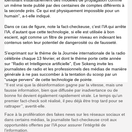
un même texte publié par des centaines de comptes différents à
la seconde près. Ce qui est physiquement impossible pour un
humain”, a-t-elle indiqué.
Dans ce cas de figure, note la fact-checkeuse, c’est l’IA qui arrête
l’IA, d’autant que cette technologie, si elle est utilisée à bon
escient, agit comme un filtre de premier niveau en indexant les
contenus selon leur potentiel de dangerosité ou de fausseté.
S’exprimant sur le thème de la Journée internationale de la radio
célébrée chaque 13 février, et dont le thème porte cette année
sur “Radio et Intelligence artificielle”, Eve Sokeng invite les
journalistes de radio et les professionnels des médias de manière
générale à ne pas succomber à la tentation du scoop par un
“usage pervers” de cette technologie de pointe.
‘’Il est vrai que la désinformation gagne par la vitesse, mais une
fausse information, bien que diffusée par inadvertance ou de
bonne foi devient également rapidement virale. Le temps qu’un
premier fact-check soit réalisé, il peu déjà être trop tard pour se
rattraper’’, avertit-elle.
Face à la prolifération des fakes news sur les réseaux sociaux et
dans certains médias, la journaliste fact-checkeuse croit aux
opportunités offertes par l’IA pour assurer l’intégrité de
l’information.