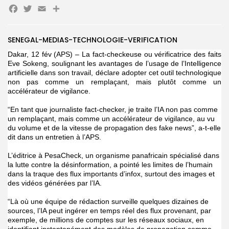
Facebook
Twitter
Email
Partager
Search
Search
SENEGAL-MEDIAS-TECHNOLOGIE-VERIFICATION
for:
Button
Dakar, 12 fév (APS) – La fact-checkeuse ou vérificatrice des faits
FR
Eve Sokeng, soulignant les avantages de l’usage de l’Intelligence
artificielle dans son travail, déclare adopter cet outil technologique
non pas comme un remplaçant, mais plutôt comme un
accélérateur de vigilance.
“En tant que journaliste fact-checker, je traite l’IA non pas comme
un remplaçant, mais comme un accélérateur de vigilance, au vu
du volume et de la vitesse de propagation des fake news”, a-t-elle
dit dans un entretien à l’APS.
L’éditrice à PesaCheck, un organisme panafricain spécialisé dans
la lutte contre la désinformation, a pointé les limites de l’humain
dans la traque des flux importants d’infox, surtout des images et
des vidéos générées par l’IA.
“Là où une équipe de rédaction surveille quelques dizaines de
sources, l’IA peut ingérer en temps réel des flux provenant, par
exemple, de millions de comptes sur les réseaux sociaux, en
identifiant instantanément des modèles de propagation comme