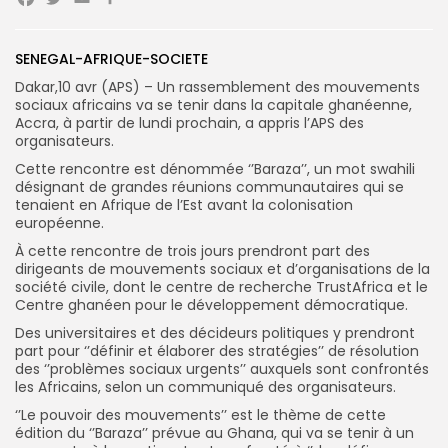
Facebook
Twitter
Email
Partager
SENEGAL-AFRIQUE-SOCIETE
Search
Search
for:
Button
Dakar,10 avr (APS) – Un rassemblement des mouvements
sociaux africains va se tenir dans la capitale ghanéenne,
FR
Accra, à partir de lundi prochain, a appris l’APS des
organisateurs.
Cette rencontre est dénommée ‘’Baraza’’, un mot swahili
désignant de grandes réunions communautaires qui se
tenaient en Afrique de l’Est avant la colonisation
européenne.
À cette rencontre de trois jours prendront part des
dirigeants de mouvements sociaux et d’organisations de la
société civile, dont le centre de recherche TrustAfrica et le
Centre ghanéen pour le développement démocratique.
Des universitaires et des décideurs politiques y prendront
part pour ‘’définir et élaborer des stratégies’’ de résolution
des ‘’problèmes sociaux urgents’’ auxquels sont confrontés
les Africains, selon un communiqué des organisateurs.
‘’Le pouvoir des mouvements’’ est le thème de cette
édition du ‘’Baraza’’ prévue au Ghana, qui va se tenir à un