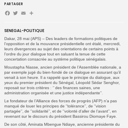
PARTAGER
Facebook
Twitter
Email
Partager
SENEGAL-POLITIQUE
Search
Search
Dakar, 28 mai (APS) – Des leaders de formations politiques de
for:
Button
l’opposition et de la mouvance présidentielle ont étalé, mercredi,
leurs divergences au sujet des orientations de certains points à
FR
l’ordre du jour dialogue tout en saluant la tenue de cette
concertation consacrée au système politique sénégalais.
Moustapha Niasse, ancien président de l’Assemblée nationale, a
par exemple jugé du bien-fondé de ce dialogue en assurant qu’il
venait à son heure. Il a rappelé que le principe du dialogue, aux
yeux du premier président du Sénégal, Léopold Sédar Senghor,
reposait sur trois critères : ‘’ des finances saines, une
administration organisée et une justice indépendante’’.
Le fondateur de l’Alliance des forces de progrès (AFP) n’a pas
manqué de louer les principes de ‘’tolérance’’, de ‘’vision
partagée’’, de ‘’solidarité’’, et de ‘’volonté d’aller de l’avant’’, en
revenant sur le discours du président Bassirou Diomaye Faye.
De son côté, Aminata Mbengue Ndiaye, ancienne présidente du