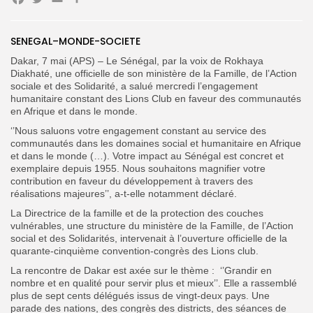
Facebook
Twitter
Email
Partager
SENEGAL–MONDE-SOCIETE
Search
Search
for:
Button
Dakar, 7 mai (APS) – Le Sénégal, par la voix de Rokhaya
Diakhaté, une officielle de son ministère de la Famille, de l’Action
FR
sociale et des Solidarité, a salué mercredi l’engagement
humanitaire constant des Lions Club en faveur des communautés
en Afrique et dans le monde.
‘’Nous saluons votre engagement constant au service des
communautés dans les domaines social et humanitaire en Afrique
et dans le monde (…). Votre impact au Sénégal est concret et
exemplaire depuis 1955. Nous souhaitons magnifier votre
contribution en faveur du développement à travers des
réalisations majeures’’, a-t-elle notamment déclaré.
La Directrice de la famille et de la protection des couches
vulnérables, une structure du ministère de la Famille, de l’Action
social et des Solidarités, intervenait à l’ouverture officielle de la
quarante-cinquième convention-congrès des Lions club.
La rencontre de Dakar est axée sur le thème : ‘’Grandir en
nombre et en qualité pour servir plus et mieux’’. Elle a rassemblé
plus de sept cents délégués issus de vingt-deux pays. Une
parade des nations, des congrès des districts, des séances de